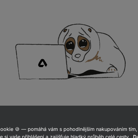
 cookie 🍪 — pomáhá vám s pohodlnějším nakupováním tím, 
e si vaše přihlášení a zajišťuje hladký průběh celé cesty.
Da