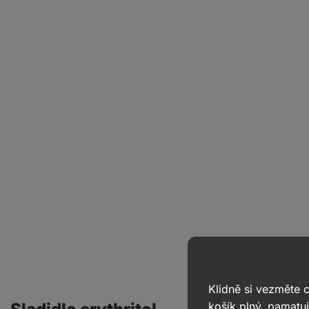
Klidně si vezměte
košík plný, pamatuj