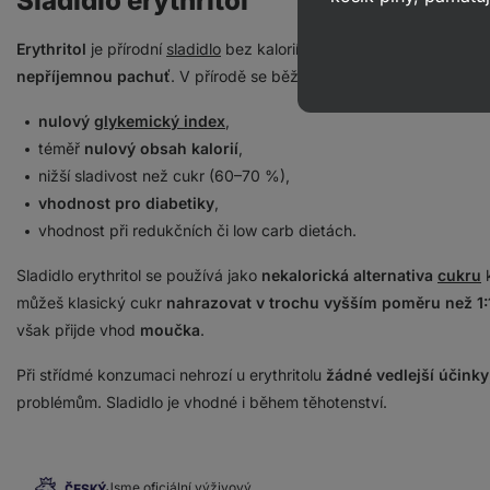
Sladidlo erythritol
Erythritol
je přírodní
sladidlo
bez kalorií, které se vyrábí fermenta
nepříjemnou pachuť
. V přírodě se běžně vyskytuje také v ovoci či
nulový
glykemický index
,
téměř
nulový obsah kalorií
,
nižší sladivost než cukr (60–70 %),
vhodnost pro diabetiky
,
vhodnost při redukčních či low carb dietách.
Sladidlo erythritol se používá jako
nekalorická alternativa
cukru
k
můžeš klasický cukr
nahrazovat v trochu vyšším poměru než 1:
však přijde vhod
moučka
.
Při střídmé konzumaci nehrozí u erythritolu
žádné vedlejší účinky
problémům. Sladidlo je vhodné i během těhotenství.
Jsme oficiální výživový