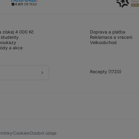
4.8/5
(16 152x)
 získej 4 000 Kč
Doprava a platba
 studenty
Reklamace a vrácení
poukazy
Velkoobchod
kódy a akce
Recepty (1720)
Přihlásit
se
k
odběru
dmínky
Cookies
Osobní údaje