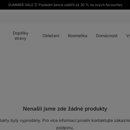
SUMMER SALE ⏰ Poslední šance ušetřit až 30 % na svých favourites
Otevřít
Otevřít
Otevřít
Otevřít
Otevří
menu
menu
menu
menu
menu
Doplňky
Oblečení
Kosmetika
Domácnost
V
stravy
Nenašli jsme zde žádné produkty
ukty byly vyprodány. Pro více informací prosím kontaktujte zákazn
podporu.