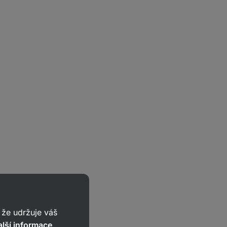
že udržuje váš
lší informace