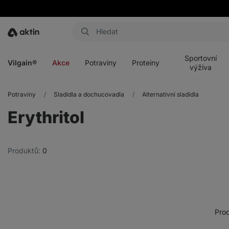
Aktin
Otevřít
Otevřít
Otevřít
Otevřít
menu
menu
menu
menu
Sportovní
Vilgain®
Akce
Potraviny
Proteiny
výživa
Potraviny
Sladidla a dochucovadla
Alternativní sladidla
Erythritol
Produktů:
0
Prod