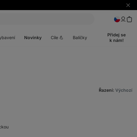
Skrýt
upozo
t
Otevřít
menu
Přidej se
ybavení
Novinky
Cíle 💪
Balíčky
k nám!
Řazení
:
Výchozí
ickou