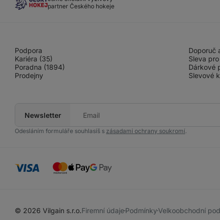
partner Českého hokeje
Podpora
Doporuč a
Kariéra (35)
Sleva pro
Poradna (1894)
Dárkové 
Prodejny
Slevové 
Newsletter
Tvůj
e-
mail
Odesláním formuláře souhlasíš s
zásadami ochrany soukromí
.
© 2026 Vilgain s.r.o.
Firemní údaje
Podmínky
Velkoobchodní po