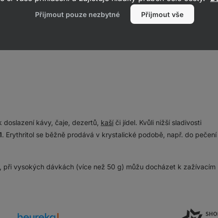
Přijmout pouze nezbytné
Přijmout vše
cí kukuřičného či pšeničného škrobu (bezpečné i pro celiaky), a
nem
 zelenině. Hlavními vlastnostmi erythritolu je:
 doslazení kávy, čaje, dezertů,
kaší
či jídel. Kvůli nižší sladivosti
1
. Erythritol se běžně prodává v krystalické podobě, např. do pečení
, při vysokých dávkách (více než 50 g) můžu docházet k zažívacím