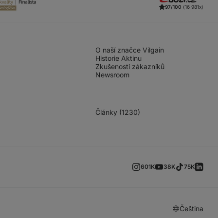
97/100
(16 981x)
O naší značce Vilgain
Historie Aktinu
Zkušenosti zákazníků
Newsroom
Články (1230)
601K
38K
75K
Čeština