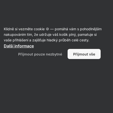
Aktin
Recepty
Klidně si vezměte cookie 🍪 — pomáhá vám s pohodlnějším
nakupováním tím, že udržuje váš košík plný, pamatuje si
Řazení
Filtrovat
Řazení
:
Nejpopulárnější
2
vaše přihlášení a zajišťuje hladký průběh celé cesty.
Další informace
Čokoládové
Přijmout pouze nezbytné
Přijmout vše
košíčky
plněné
kešu
a
marmeládou