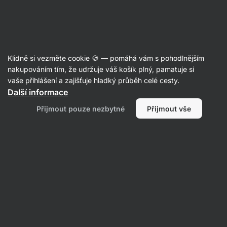
Aktin
Recepty
Klidně si vezměte cookie 🍪 — pomáhá vám s pohodlnějším
nakupováním tím, že udržuje váš košík plný, pamatuje si
Filtrovat
Řazení
:
Nejpopulárnější
2
vaše přihlášení a zajišťuje hladký průběh celé cesty.
Další informace
Ovesné
Přijmout pouze nezbytné
Přijmout vše
cookies
s
jahodami