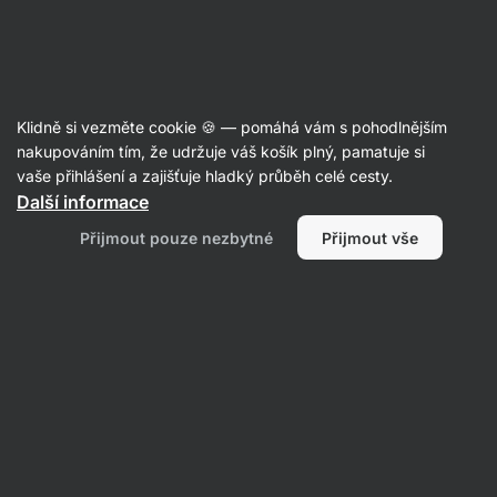
Aktin
Recepty
Klidně si vezměte cookie 🍪 — pomáhá vám s pohodlnějším
nakupováním tím, že udržuje váš košík plný, pamatuje si
Filtrovat
Řazení
:
Nejpopulárnější
3
vaše přihlášení a zajišťuje hladký průběh celé cesty.
Další informace
Avokádová
Přijmout pouze nezbytné
Přijmout vše
vejce
mimóza