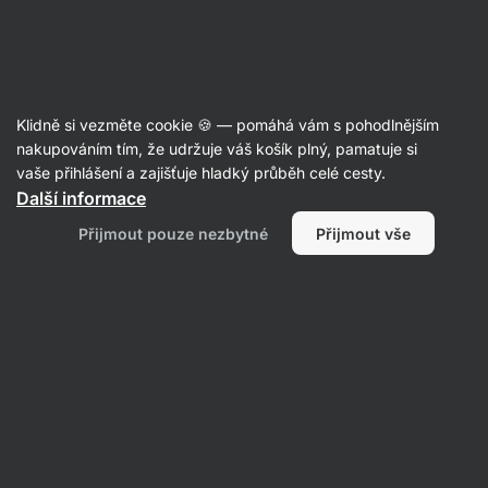
Aktin
Recepty
Klidně si vezměte cookie 🍪 — pomáhá vám s pohodlnějším
nakupováním tím, že udržuje váš košík plný, pamatuje si
Filtrovat
Řazení
:
Nejnovější
2
vaše přihlášení a zajišťuje hladký průběh celé cesty.
Další informace
Pistáciové
Přijmout pouze nezbytné
Přijmout vše
kuličky
s
malinami