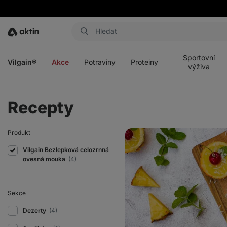
Aktin
Otevřít
Otevřít
Otevřít
Otevřít
menu
menu
menu
menu
Sportovní
Vilgain®
Akce
Potraviny
Proteiny
výživa
Recepty
Mini
Produkt
piña
colada
Vilgain Bezlepková celozrnná
cheesecakes
ovesná mouka
(4)
Sekce
Dezerty
(4)