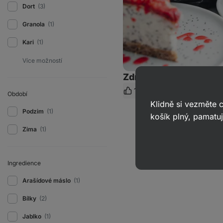
Dort
(3)
Granola
(1)
Kari
(1)
Zdravý makový chees
129
735
85 min.
Období
K
Klidně si vezměte
Podzim
(1)
košík plný, pamatuj
Zima
(1)
Ingredience
Arašídové máslo
(1)
Bílky
(2)
Jablko
(1)