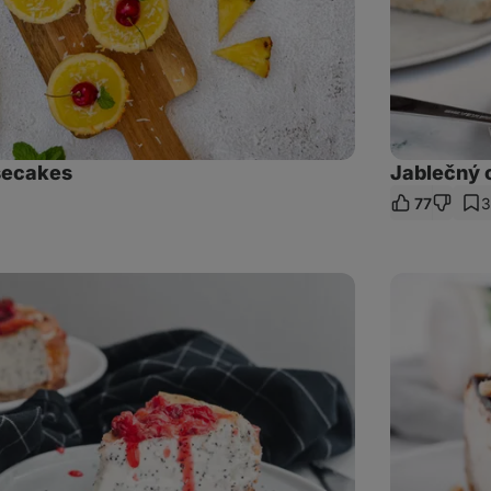
secakes
Jablečný 
77
3
let
kaz
Arašídový
cheesecake