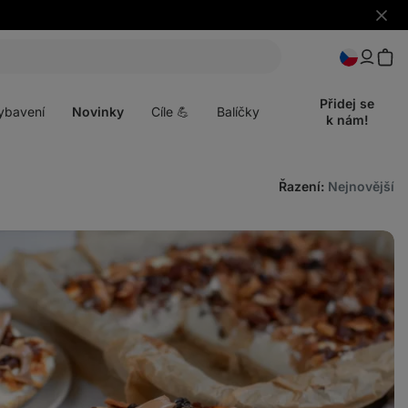
Skrýt
upozo
t
Otevřít
menu
Přidej se
ybavení
Novinky
Cíle 💪
Balíčky
k nám!
Řazení
:
Nejnovější