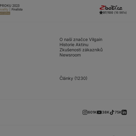
97/100
(16 981x)
O naší značce Vilgain
Historie Aktinu
Zkušenosti zákazníků
Newsroom
Články (1230)
601K
38K
75K