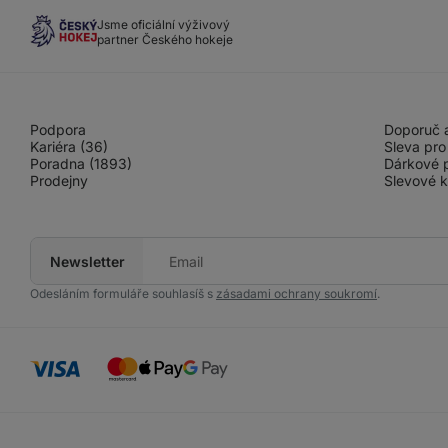
Jsme oficiální výživový
partner Českého hokeje
Podpora
Doporuč a
Kariéra (36)
Sleva pro
Poradna (1893)
Dárkové 
Prodejny
Slevové 
Newsletter
Tvůj
e-
mail
Odesláním formuláře souhlasíš s
zásadami ochrany soukromí
.