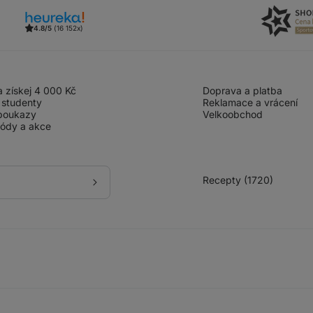
4.8/5
(16 152x)
 získej 4 000 Kč
Doprava a platba
 studenty
Reklamace a vrácení
poukazy
Velkoobchod
kódy a akce
Recepty (1720)
Přihlásit
se
k
odběru