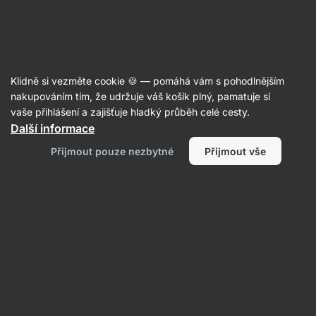
Aktin
Recepty
Klidně si vezměte cookie 🍪 — pomáhá vám s pohodlnějším
nakupováním tím, že udržuje váš košík plný, pamatuje si
Filtrovat
Řazení
:
Nejpopulárnější
2
vaše přihlášení a zajišťuje hladký průběh celé cesty.
Další informace
Proteinové
Přijmout pouze nezbytné
Přijmout vše
nanuky
se
slaným
karamelem