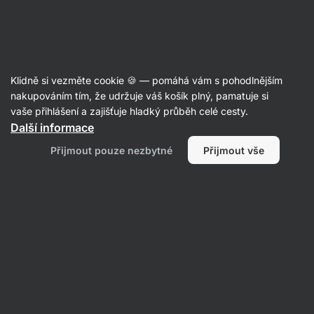
Aktin
Recepty
Klidně si vezměte cookie 🍪 — pomáhá vám s pohodlnějším
nakupováním tím, že udržuje váš košík plný, pamatuje si
Filtrovat
Řazení
:
Nejnovější
2
vaše přihlášení a zajišťuje hladký průběh celé cesty.
Další informace
Tiramisu
Přijmout pouze nezbytné
Přijmout vše
Brownies