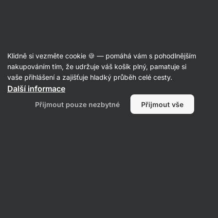
Aktin
Recepty
Klidně si vezměte cookie 🍪 — pomáhá vám s pohodlnějším
nakupováním tím, že udržuje váš košík plný, pamatuje si
Filtrovat
Řazení
:
Nejpopulárnější
2
vaše přihlášení a zajišťuje hladký průběh celé cesty.
Další informace
Fitness
Přijmout pouze nezbytné
Přijmout vše
Míša
cheesecake