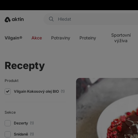
Aktin
Otevřít
Otevřít
Otevřít
Otevřít
menu
menu
menu
menu
Sportovní
Vilgain®
Akce
Potraviny
Proteiny
výživa
Recepty
Magic
Produkt
shell
mug
Vilgain Kokosový olej BIO
(1)
cake
s
banánem
Sekce
Dezerty
(1)
Snídaně
(1)