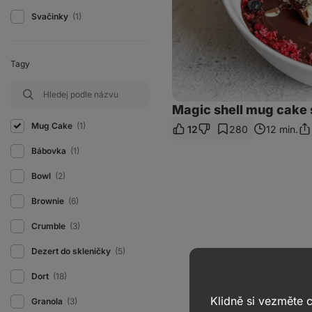
Svačinky
(1)
Tagy
Magic shell mug cake
Mug Cake
(1)
12
280
12 min.
Sdí
od
Bábovka
(1)
Bowl
(2)
Brownie
(6)
Crumble
(3)
Dezert do skleničky
(5)
Dort
(18)
Klidně si vezměte
Granola
(3)