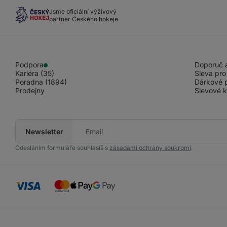
Jsme oficiální výživový
partner Českého hokeje
Podpora
Doporuč a
Kariéra (35)
Sleva pro
Poradna (1894)
Dárkové 
Prodejny
Slevové 
Newsletter
Tvůj
e-
mail
Odesláním formuláře souhlasíš s
zásadami ochrany soukromí
.