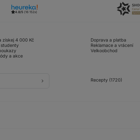
4.8/5
(16 152x)
 získej 4 000 Kč
Doprava a platba
 studenty
Reklamace a vrácení
poukazy
Velkoobchod
kódy a akce
Recepty (1720)
Přihlásit
se
k
odběru