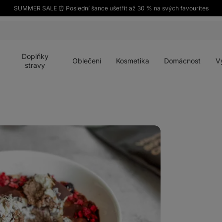
SUMMER SALE ⏰ Poslední šance ušetřit až 30 % na svých favourites
Otevřít
Otevřít
Otevřít
Otevřít
Otevří
menu
menu
menu
menu
menu
Doplňky
Oblečení
Kosmetika
Domácnost
V
stravy