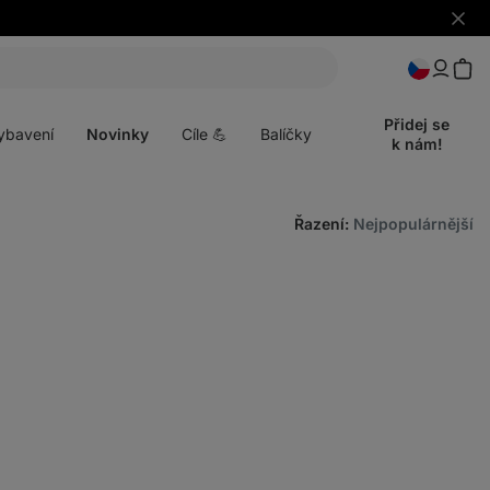
Skrýt
upozo
t
Otevřít
menu
Přidej se
ybavení
Novinky
Cíle 💪
Balíčky
k nám!
Řazení
:
Nejpopulárnější