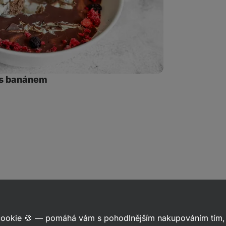
 s banánem
let
kaz
 cookie 🍪 — pomáhá vám s pohodlnějším nakupováním tím, 