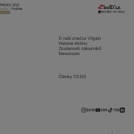
97/100
(16 981x)
O naší značce Vilgain
Historie Aktinu
Zkušenosti zákazníků
Newsroom
Články (1230)
601K
38K
75K