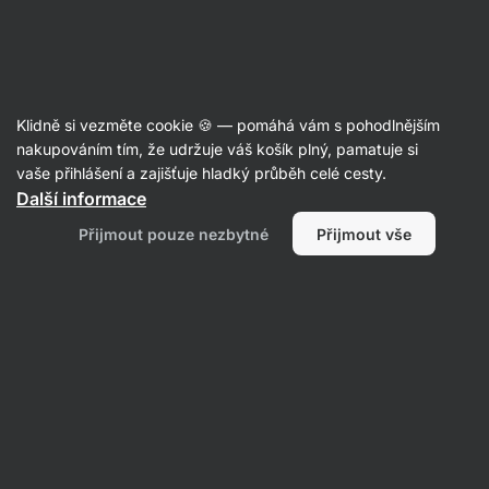
Aktin
Recepty
Klidně si vezměte cookie 🍪 — pomáhá vám s pohodlnějším
nakupováním tím, že udržuje váš košík plný, pamatuje si
Filtrovat
Řazení
:
Nejnovější
2
vaše přihlášení a zajišťuje hladký průběh celé cesty.
Další informace
Mealprep
Přijmout pouze nezbytné
Přijmout vše
na
jeden
den