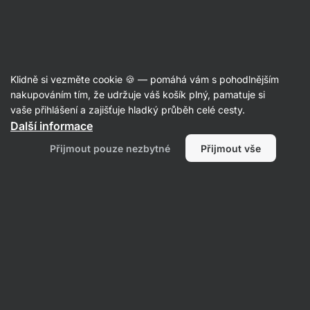
Aktin
Recepty
Klidně si vezměte cookie 🍪 — pomáhá vám s pohodlnějším
nakupováním tím, že udržuje váš košík plný, pamatuje si
Filtrovat
Řazení
:
Nejnovější
2
vaše přihlášení a zajišťuje hladký průběh celé cesty.
Další informace
Kuřecí
Přijmout pouze nezbytné
Přijmout vše
smash
burger
tortilla