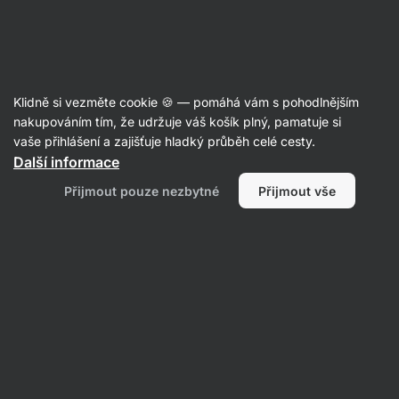
Aktin
Recepty
Klidně si vezměte cookie 🍪 — pomáhá vám s pohodlnějším
nakupováním tím, že udržuje váš košík plný, pamatuje si
Filtrovat
Řazení
:
Nejpopulárnější
2
vaše přihlášení a zajišťuje hladký průběh celé cesty.
Další informace
Jablečný
Přijmout pouze nezbytné
Přijmout vše
crumble
s
tvarohem