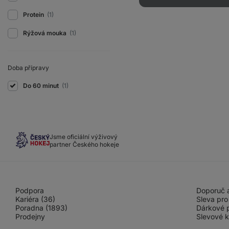
Protein
(1)
Rýžová mouka
(1)
Doba přípravy
Do 60 minut
(1)
Jsme oficiální výživový
partner Českého hokeje
Podpora
Doporuč a
Kariéra (36)
Sleva pro
Poradna (1893)
Dárkové 
Prodejny
Slevové 