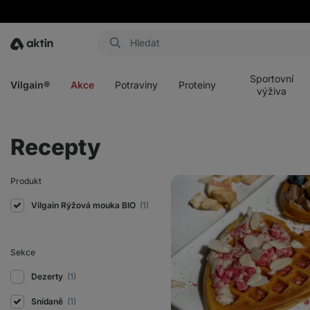
Aktin
Otevřít
Otevřít
Otevřít
Otevřít
menu
menu
menu
menu
Sportovní
Vilgain®
Akce
Potraviny
Proteiny
výživa
Recepty
Waffle
Produkt
Pops
alias
Vilgain Rýžová mouka BIO
(1)
vafle
na
špejli
Sekce
Dezerty
(1)
Snídaně
(1)