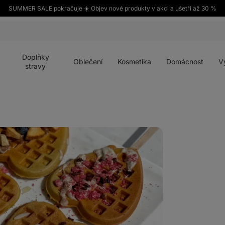
SUMMER SALE pokračuje ☀️ Objev nové produkty v akci a ušetři až 30 %
Otevřít
Otevřít
Otevřít
Otevřít
Otevří
menu
menu
menu
menu
menu
Doplňky
Oblečení
Kosmetika
Domácnost
V
stravy