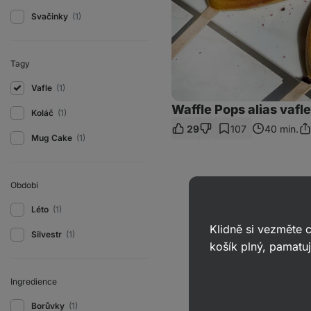
Svačinky
(1)
Tagy
Vafle
(1)
Waffle Pops alias vafle
Koláč
(1)
29
107
40 min.
Sdí
Mug Cake
(1)
od
Období
Léto
(1)
Klidně si vezměte
Silvestr
(1)
košík plný, pamatuj
Ingredience
Borůvky
(1)