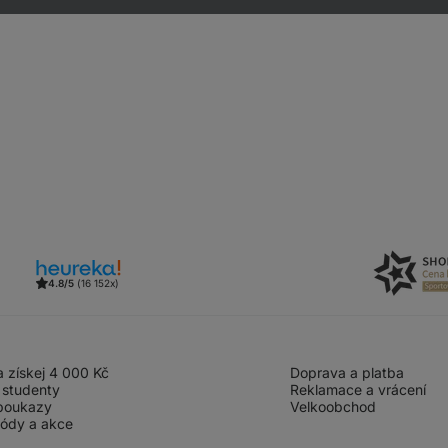
4.8/5
(16 152x)
 získej 4 000 Kč
Doprava a platba
 studenty
Reklamace a vrácení
poukazy
Velkoobchod
kódy a akce