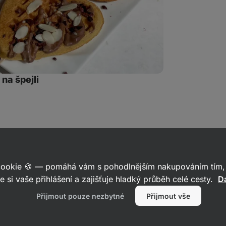
 na špejli
let
kaz
 cookie 🍪 — pomáhá vám s pohodlnějším nakupováním tím, 
e si vaše přihlášení a zajišťuje hladký průběh celé cesty.
Da
Přijmout pouze nezbytné
Přijmout vše