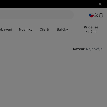
Skrýt
upozo
t
Otevřít
menu
Přidej se
ybavení
Novinky
Cíle 💪
Balíčky
k nám!
Řazení
:
Nejnovější