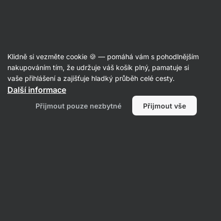
Aktin
Recepty
Klidně si vezměte cookie 🍪 — pomáhá vám s pohodlnějším
nakupováním tím, že udržuje váš košík plný, pamatuje si
Filtrovat
Řazení
:
Nejnovější
5
vaše přihlášení a zajišťuje hladký průběh celé cesty.
Další informace
Domácí
Přijmout pouze nezbytné
Přijmout vše
česneková
bageta