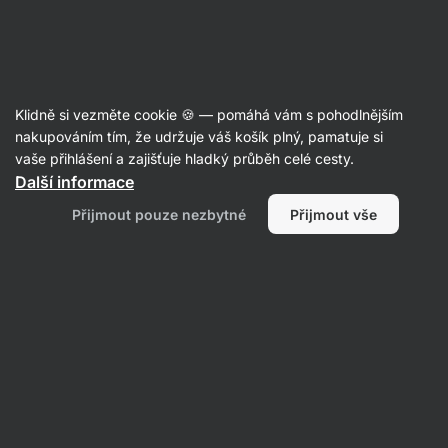
Aktin
Recepty
Klidně si vezměte cookie 🍪 — pomáhá vám s pohodlnějším
nakupováním tím, že udržuje váš košík plný, pamatuje si
Filtrovat
Řazení
:
Nejpopulárnější
3
vaše přihlášení a zajišťuje hladký průběh celé cesty.
Další informace
Pizza
Přijmout pouze nezbytné
Přijmout vše
3x
jinak
by
Aktin
tým