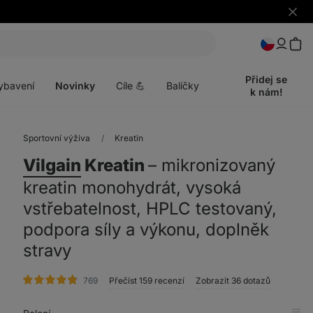
Skrýt
upozo
t
Otevřít
menu
Přidej se
ybavení
Novinky
Cíle 💪
Balíčky
k nám!
Sportovní výživa
Kreatin
Vilgain
Kreatin
⁠–⁠ mikronizovaný
kreatin monohydrát, vysoká
vstřebatelnost, HPLC testovaný,
podpora síly a výkonu, doplněk
stravy
hodnocení
769
Přečíst 159 recenzí
Zobrazit 36 dotazů