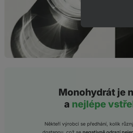
Monohydrát je 
a
nejlépe vstř
Někteří výrobci se předhání, kolik růz
dostanou, což se
negativně odrazí neje