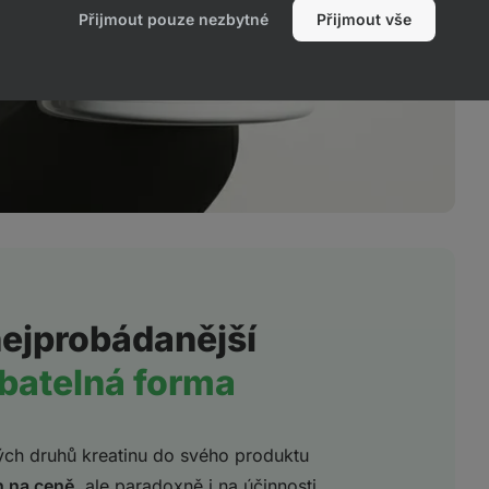
Přijmout pouze nezbytné
Přijmout vše
nejprobádanější
ebatelná forma
ných druhů kreatinu do svého produktu
n na ceně
, ale paradoxně i na účinnosti