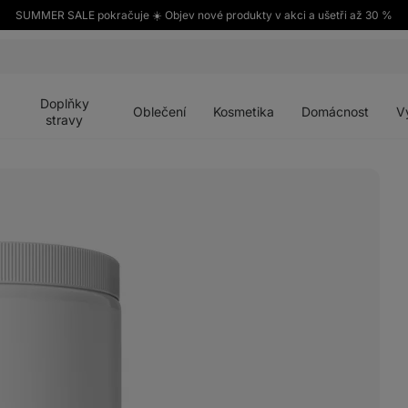
SUMMER SALE pokračuje ☀️ Objev nové produkty v akci a ušetři až 30 %
Otevřít
Otevřít
Otevřít
Otevřít
Otevří
menu
menu
menu
menu
menu
Doplňky
Oblečení
Kosmetika
Domácnost
V
stravy