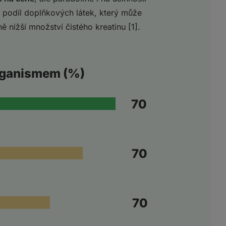
í podíl doplňkových látek, který může
ě nižší množství čistého kreatinu [1].
rganismem (%)
99
87
75