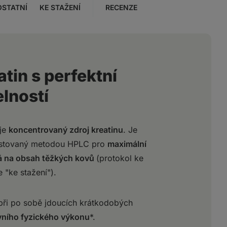
OSTATNÍ
KE STAŽENÍ
RECENZE
tin s perfektní
lností
uje
koncentrovaný zdroj kreatinu
. Je
estovaný metodou HPLC pro
maximální
á na obsah těžkých kovů
(protokol ke
 "ke stažení").
při po sobě jdoucích krátkodobých
vního fyzického výkonu
*.