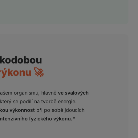
tkodobou
výkonu 🚀
ašem organismu, hlavně
ve svalových
který se podílí na tvorbě energie.
ickou výkonnost
při po sobě jdoucích
ntenzivního fyzického výkonu.*