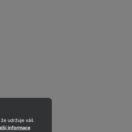
že udržuje váš
lší informace