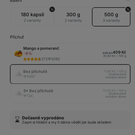
Balení
Zob
v
%
%
tab
180 kapslí
300 g
500 g
2 varianty
2 varianty
3 varianty
Příchuť
Mango a pomeranč
409 Kč
449 Kč
-8 %
81,80 Kč / 100 g
272
2082
Bez příchutě
71,80 Kč / 100 g
Očekáváme
5697
každým dnem
3× Bez příchutě
70,20 Kč / 100 g
Očekáváme
134
každým dnem
Dočasně vyprodáno
⌛️
Zapni si hlídání a my ti dáme vědět jak bude skladem