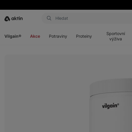
Aktin
Otevřít
Otevřít
Otevřít
Otevřít
menu
menu
menu
menu
Sportovní
Vilgain®
Akce
Potraviny
Proteiny
výživa