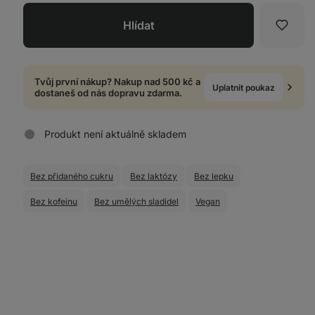
Hlídat
Oblíb
Tvůj první nákup? Nakup nad 500 kč a
Uplatnit poukaz
dostaneš od nás dopravu zdarma.
Produkt není aktuálně skladem
Bez přidaného cukru
Bez laktózy
Bez lepku
Bez kofeinu
Bez umělých sladidel
Vegan