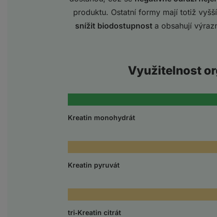
produktu. Ostatní formy mají totiž vyšš
snížit biodostupnost
a obsahují výrazn
Využitelnost o
Kreatin monohydrát
Kreatin pyruvát
tri‑Kreatin citrát