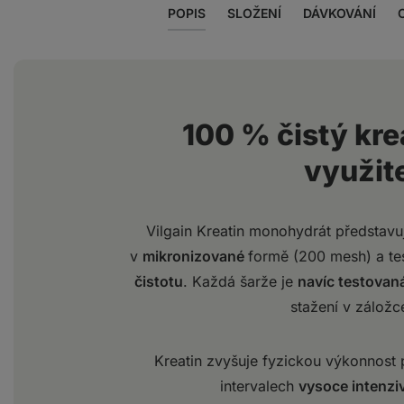
POPIS
SLOŽENÍ
DÁVKOVÁNÍ
100 % čistý krea
využite
Vilgain Kreatin monohydrát představ
v
mikronizované
formě (200 mesh) a t
čistotu
. Každá šarže je
navíc testovan
stažení v záložce
Kreatin zvyšuje fyzickou výkonnost 
intervalech
vysoce intenzi