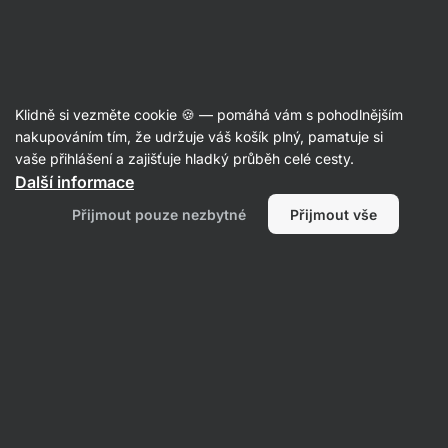
11:44:53
SUMMER SALE ⏰ Poslední šance ušetřit až 30 %
Skrýt
upozornění
Aktin
Klidně si vezměte cookie 🍪 — pomáhá vám s pohodlnějším
Ovesné kaše
nakupováním tím, že udržuje váš košík plný, pamatuje si
vaše přihlášení a zajišťuje hladký průběh celé cesty.
Vilgain
Minutová proteinová ovesná kaše
Další informace
⁠–⁠ ultra krémová, 25 g bílkovin na porci, vysoký
Přijmout pouze nezbytné
Přijmout vše
obsah vlákniny
Přečíst 483 recenzí
Zobrazit 54 dotazů
hodnocení
1290