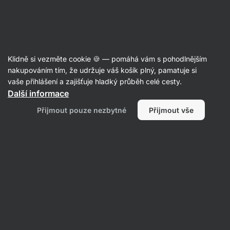
07:19:28
SUMMER SALE ⏰ Poslední šance ušetřit až 30 %
Skrýt
upozornění
Aktin
Klidně si vezměte cookie 🍪 — pomáhá vám s pohodlnějším
Podpora spánku
nakupováním tím, že udržuje váš košík plný, pamatuje si
vaše přihlášení a zajišťuje hladký průběh celé cesty.
Vilgain
Sleep Support
⁠–⁠ rostlinné extrakty
Další informace
a L‑tryptofan, podporuje usínání a zdravý
Přijmout pouze nezbytné
Přijmout vše
spánek díky kozlíku lékařskému, doplněk stravy
Přečíst 34 recenzí
Zobrazit 10 dotazů
hodnocení
114