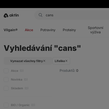
Aktin
Otevřít
Otevřít
Otevřít
Otevřít
menu
menu
menu
menu
Sportovní
Vilgain®
Akce
Potraviny
Proteiny
výživa
Vyhledávání "cans"
Vymazat všechny filtry
Lifelike
Produktů:
0
Akce
(0)
Novinka
(0)
Skladem
(0)
BIO / Organic
(0)