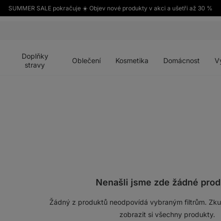
SUMMER SALE pokračuje ☀️ Objev nové produkty v akci a ušetři až 30 %
Otevřít
Otevřít
Otevřít
Otevřít
Otevří
menu
menu
menu
menu
menu
Doplňky
Oblečení
Kosmetika
Domácnost
V
stravy
Nenašli jsme zde žádné prod
Žádný z produktů neodpovídá vybraným filtrům. Zkust
zobrazit si všechny produkty.