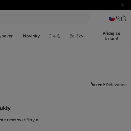
Skrýt
upozo
t
Otevřít
menu
Přidej se
ybavení
Novinky
Cíle 💪
Balíčky
k nám!
Řazení
:
Relevance
ukty
e resetovat filtry a