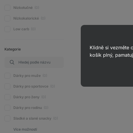
Nízkotučné
(0)
Nízkokalorické
(0)
Low carb
(0)
Klidně si vezměte
Kategorie
košík plný, pamatuj
Dárky pro muže
(0)
Dárky pro sportovce
(0)
Dárky pro ženy
(0)
Dárky pro rodinu
(0)
Sladké a slané snacky
(0)