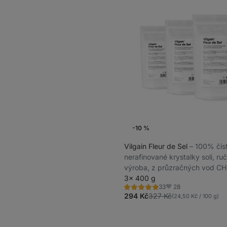
-10 %
Vilgain Fleur de Sel
⁠–⁠ 100% čis
nerafinované krystalky soli, ruč
výroba, z průzračných vod C
3× 400 g
28
33
Hodnocení
Oblíbené
4.9/5,
294 Kč
327 Kč
(24,50 Kč / 100 g)
33
recenzí