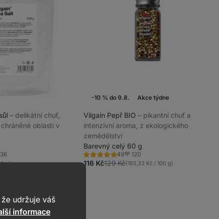
-10 % do 9.8.
Akce týdne
sůl
⁠–⁠ delikátní chuť,
Vilgain Pepř BIO
⁠–⁠ pikantní chuť a
 chráněné oblasti v
intenzivní aroma, z ekologického
zemědělství
Barevný celý 60 g
36
120
49
Hodnocení
íbené
Oblíbené
5.0/5,
116 Kč
129 Kč
00 g)
(193,33 Kč / 100 g)
49
recenzí
že udržuje váš
lší informace