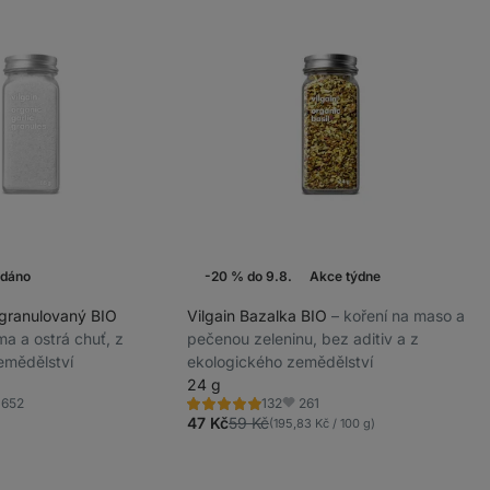
odáno
-20 % do 9.8.
Akce týdne
 granulovaný BIO
Vilgain Bazalka BIO
⁠–⁠ koření na maso a
oma a ostrá chuť, z
pečenou zeleninu, bez aditiv a z
emědělství
ekologického zemědělství
24 g
652
261
132
Hodnocení
líbené
Oblíbené
4.9/5,
47 Kč
59 Kč
(195,83 Kč / 100 g)
132
recenzí