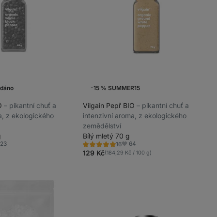
odáno
-15 % SUMMER15
IO
⁠–⁠ pikantní chuť a
Vilgain Pepř BIO
⁠–⁠ pikantní chuť a
a, z ekologického
intenzivní aroma, z ekologického
zemědělství
g
Bílý mletý 70 g
123
64
16
Hodnocení
íbené
Oblíbené
5.0/5,
129 Kč
(184,29 Kč / 100 g)
16
recenzí