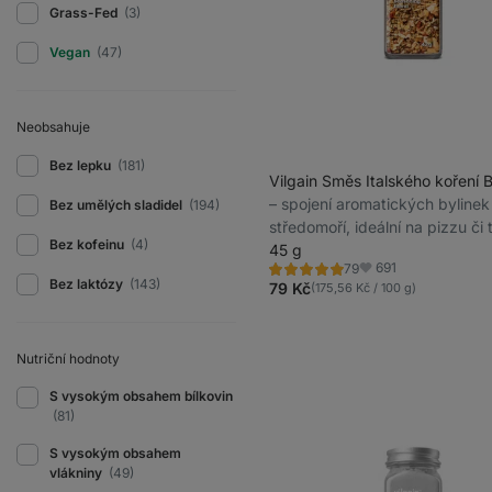
Grass-Fed
(3)
Vegan
(47)
Neobsahuje
Bez lepku
(181)
Vilgain Směs Italského koření 
⁠–⁠ spojení aromatických bylinek
Bez umělých sladidel
(194)
středomoří, ideální na pizzu či 
Bez kofeinu
(4)
bez konzervantů
45 g
691
79
Hodnocení
Oblíbené
Bez laktózy
(143)
4.9/5,
79 Kč
(175,56 Kč / 100 g)
79
recenzí
Nutriční hodnoty
S vysokým obsahem bílkovin
(81)
S vysokým obsahem
vlákniny
(49)