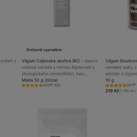
Dočasně vyprodáno
í koření z
Vilgain Cejlonská skořice BIO
⁠–⁠ sladce
Vilgain Bourbon
voňavá odrůda s mírnou štiplavostí z
namleté lusky c
ekologického zemědělství, bez
odrůdy z Ugan
zbytečných aditiv
Mletá 50 g (dóza)
10 g
929
458
391
Hodnocení
Hodnocení
Oblíbené
Ob
4.9/5,
4.7/5,
219 Kč
(2 190 Kč /
458
391
recenzí
recenzí