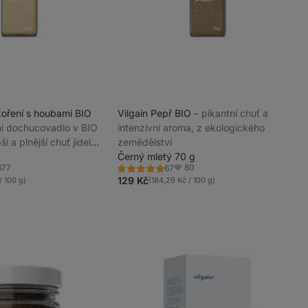
koření s houbami BIO
Vilgain Pepř BIO
⁠–⁠ pikantní chuť a
ami dochucovadlo v BIO
intenzivní aroma, z ekologického
ší a plnější chuť jídel
zemědělství
Černý mletý 70 g
377
80
67
Hodnocení
íbené
Oblíbené
5.0/5,
129 Kč
/ 100 g)
(184,29 Kč / 100 g)
67
recenzí