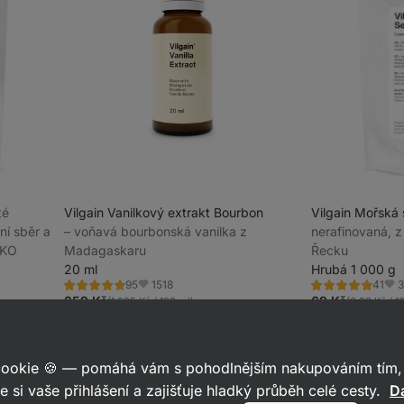
té
Vilgain Vanilkový extrakt Bourbon
Vilgain Mořská 
ní sběr a
⁠–⁠ voňavá bourbonská vanilka z
nerafinovaná, z
HKO
Madagaskaru
Řecku
20 ml
Hrubá 1 000 g
1518
3
95
41
Hodnocení
Hodnocení
Oblíbené
Obl
4.7/5,
5.0/5,
259 Kč
69 Kč
(1 295 Kč / 100 ml)
(6,90 Kč / 1
95
41
recenzí
recenzí
 cookie 🍪 — pomáhá vám s pohodlnějším nakupováním tím, 
e si vaše přihlášení a zajišťuje hladký průběh celé cesty.
Da