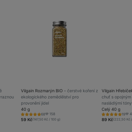
tě
Vilgain Rozmarýn BIO
⁠–⁠ čerstvé koření z
Vilgain Hřebíč
ýraznou
ekologického zemědělství pro
chuť s opojným
provonění jídel
nasládlými tóny
40 g
Celý 40 g
158
4
68
19
Hodnocení
Hodnocení
Oblíbené
Obl
5.0/5,
5.0/5,
59 Kč
89 Kč
(147,50 Kč / 100 g)
(222,50 Kč /
68
19
recenzí
recenzí