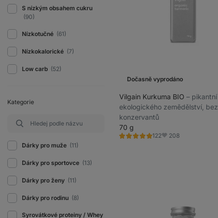
S nízkým obsahem cukru
(90)
Nízkotučné
(61)
Nízkokalorické
(7)
Low carb
(52)
Dočasně vyprodáno
Vilgain Kurkuma BIO
⁠–⁠ pikantn
Kategorie
ekologického zemědělství, bez
konzervantů
70 g
208
122
Hodnocení
Oblíbené
5.0/5,
Dárky pro muže
(11)
122
recenzí
Dárky pro sportovce
(13)
Dárky pro ženy
(11)
Dárky pro rodinu
(8)
Syrovátkové proteiny / Whey