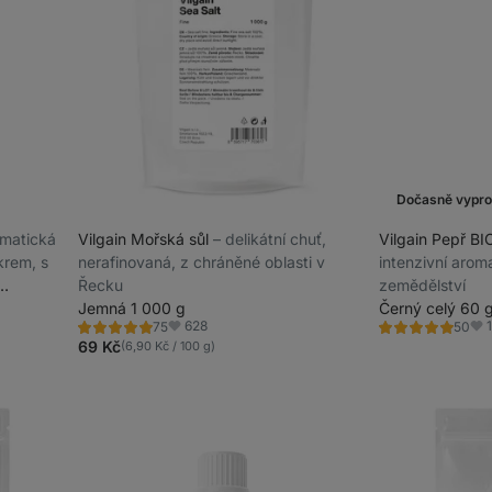
Dočasně vypr
romatická
Vilgain Mořská sůl
⁠–⁠ delikátní chuť,
Vilgain Pepř B
krem, s
nerafinovaná, z chráněné oblasti v
intenzivní arom
Řecku
zemědělství
Jemná 1 000 g
Černý celý 60 
628
75
50
Hodnocení
Hodnocení
Oblíbené
Obl
4.9/5,
4.9/5,
69 Kč
(6,90 Kč / 100 g)
75
50
recenzí
recenzí