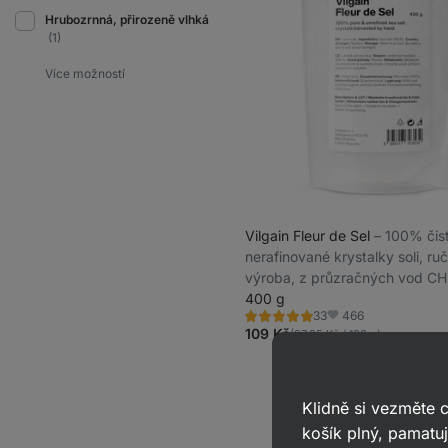
Hrubozrnná, přirozeně vlhká
(1)
Vilgain Fleur de Sel
⁠–⁠ 100% čis
nerafinované krystalky soli, ruč
výroba, z průzračných vod C
400 g
466
33
Hodnocení
Oblíbené
4.9/5,
109 Kč
(27,25 Kč / 100 g)
33
recenzí
Klidně si vezměte
košík plný, pamatuj