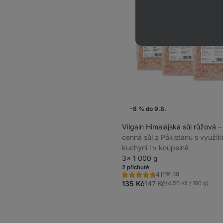
-8 % do 9.8.
Vilgain Himalájská sůl růžová
⁠–
cenná sůl z Pákistánu s využit
kuchyni i v koupelně
3× 1 000 g
2 příchutě
39
411
Hodnocení
Oblíbené
5.0/5,
135 Kč
147 Kč
(4,50 Kč / 100 g)
411
recenzí