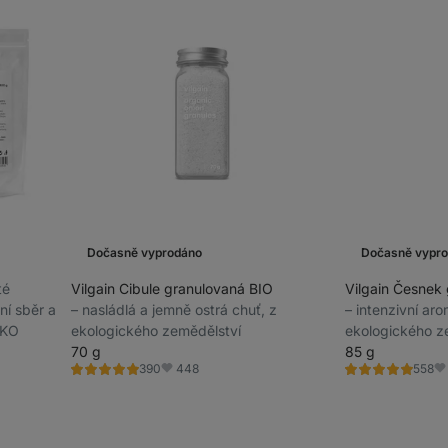
Dočasně vyprodáno
Dočasně vypr
té
Vilgain Cibule granulovaná BIO
Vilgain Česnek
ní sběr a
⁠–⁠ nasládlá a jemně ostrá chuť, z
⁠–⁠ intenzivní ar
HKO
ekologického zemědělství
ekologického z
70 g
85 g
448
390
558
Hodnocení
Hodnocení
Oblíbené
Ob
4.9/5,
5.0/5,
390
558
recenzí
recenzí