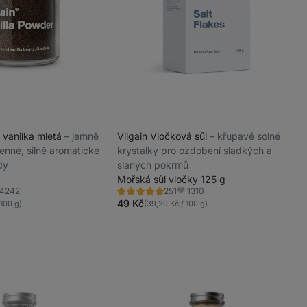
 vanilka mletá
⁠–⁠ jemně
Vilgain Vločková sůl
⁠–⁠ křupavé solné
enné, silně aromatické
krystalky pro ozdobení sladkých a
dy
slaných pokrmů
Mořská sůl vločky 125 g
4242
1310
251
Hodnocení
líbené
Oblíbené
4.9/5,
49 Kč
 100 g)
(39,20 Kč / 100 g)
251
recenzí