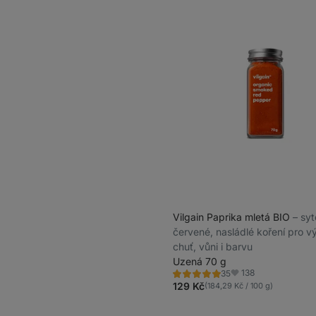
Vilgain Paprika mletá BIO
⁠–⁠ sy
červené, nasládlé koření pro v
chuť, vůni i barvu
Uzená 70 g
138
35
Hodnocení
Oblíbené
4.9/5,
129 Kč
(184,29 Kč / 100 g)
35
recenzí