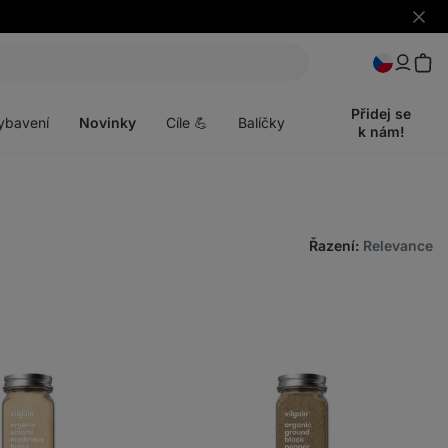
Skrýt
upozo
t
Otevřít
menu
Přidej se
ybavení
Novinky
Cíle 💪
Balíčky
k nám!
Řazení
:
Relevance