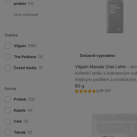
protein
(11)
Značka
Vilgain
(190)
Dočasně vyprodáno
The Pelikans
(3)
Vilgain Masala Chai Latte
⁠–⁠ a
České houby
(1)
kořenící směs s kokosovým cu
hřejivým profilem a exotickými
chuťovými tóny
80 g
Forma
297
33
Hodnocení
Oblíbené
4.9/5,
Prášek
(23)
33
recenzí
Kapsle
(4)
Celá
(3)
Tekutá
(2)