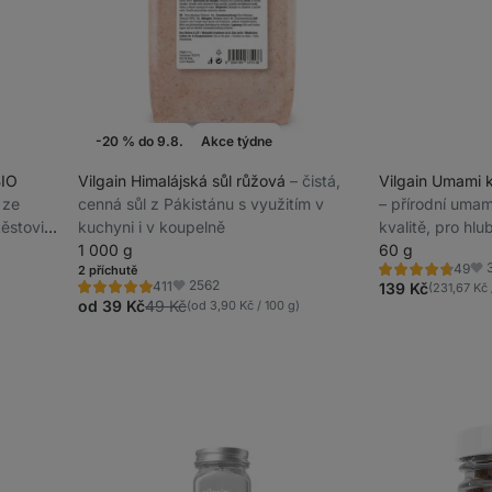
-20 % do 9.8.
Akce týdne
BIO
Vilgain Himalájská sůl růžová
⁠–⁠ čistá,
Vilgain Umami 
 ze
cenná sůl z Pákistánu s využitím v
⁠–⁠ přírodní um
těstoviny,
kuchyni i v koupelně
kvalitě, pro hlub
1 000 g
bez glutamátů
60 g
49
2 příchutě
Hodnocení
Obl
2562
411
4.8/5,
139 Kč
(231,67 Kč 
Hodnocení
Oblíbené
49
5.0/5,
od 39 Kč
49 Kč
(od 3,90 Kč / 100 g)
recenzí
411
recenzí