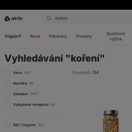
Aktin
Otevřít
Otevřít
Otevřít
Otevřít
menu
menu
menu
menu
Sportovní
Vilgain®
Akce
Potraviny
Proteiny
výživa
Vyhledávání "koření"
Produktů:
154
Akce
(45)
Novinka
(9)
Skladem
(147)
Vylepšená receptura
(4)
BIO / Organic
(57)