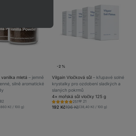
-2 %
 vanilka mletá
⁠–⁠ jemně
Vilgain Vločková sůl
⁠–⁠ křupavé solné
enné, silně aromatické
krystalky pro ozdobení sladkých a
dy
slaných pokrmů
4× mořská sůl vločky 125 g
82
21
251
Hodnocení
líbené
Oblíbené
4.9/5,
192 Kč
196 Kč
 860 Kč / 100 g)
(38,40 Kč / 100 g)
251
recenzí