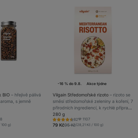
-16 % do 9.8.
Akce týdne
ek BIO
⁠–⁠ hřejivě pálivá
Vilgain Středomořské rizoto
⁠–⁠ rizoto se
 aroma, s jemně
směsí středomořské zeleniny a koření, 7
přírodních ingrediencí, k rychlé přípravě
vyváženého jídla
280 g
8
1107
82
Hodnocení
íbené
Oblíbené
4.3/5,
79 Kč
95 Kč
 100 g)
(28,21 Kč / 100 g)
82
recenzí