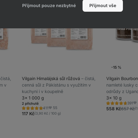
Přijmout pouze nezbytné
Přijmout vše
-15 %
⁠ čistá,
Vilgain Himalájská sůl růžová
⁠–⁠ čistá,
Vilgain Bourbon
ím v
cenná sůl z Pákistánu s využitím v
namleté lusky c
kuchyni i v koupelně
odrůdy z Ugan
3× 1 000 g
3× 10 g
391
2 příchutě
Hodnocení
Ob
55
411
4.7/5,
558 Kč
657 Kč
(1
Hodnocení
Oblíbené
391
5.0/5,
117 Kč
(3,90 Kč / 100 g)
recenzí
411
recenzí