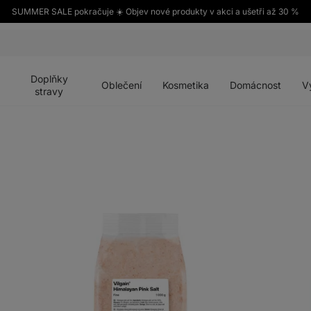
SUMMER SALE pokračuje ☀️ Objev nové produkty v akci a ušetři až 30 %
Otevřít
Otevřít
Otevřít
Otevřít
Otevří
menu
menu
menu
menu
menu
Doplňky
Oblečení
Kosmetika
Domácnost
V
stravy