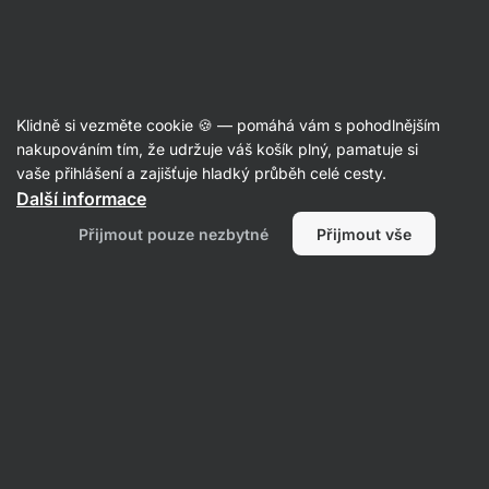
Aktin
Vyhledávání "koření"
Klidně si vezměte cookie 🍪 — pomáhá vám s pohodlnějším
nakupováním tím, že udržuje váš košík plný, pamatuje si
Filtrovat
vaše přihlášení a zajišťuje hladký průběh celé cesty.
Další informace
Produktů:
162
Řazení
:
Relevance
Přijmout pouze nezbytné
Přijmout vše