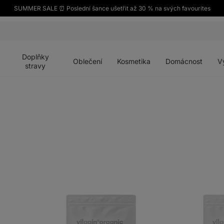
SUMMER SALE ⏰ Poslední šance ušetřit až 30 % na svých favourites
Otevřít
Otevřít
Otevřít
Otevřít
Otevří
menu
menu
menu
menu
menu
Doplňky
Oblečení
Kosmetika
Domácnost
V
stravy