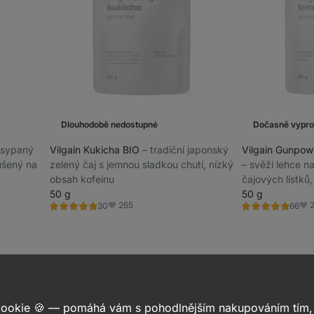
Dlouhodobě nedostupné
Dočasně vypr
–⁠ sypaný
Vilgain Kukicha BIO
⁠–⁠ tradiční japonský
Vilgain Gunpow
sušený na
zelený čaj s jemnou sladkou chutí, nízký
⁠–⁠ svěží lehce 
obsah kofeinu
čajových lístků,
50 g
pozornosti a ná
50 g
265
30
66
Hodnocení
Hodnocení
Oblíbené
Obl
4.9/5,
4.8/5,
30
66
recenzí
recenzí
aje
 cookie 🍪 — pomáhá vám s pohodlnějším nakupováním tím, 