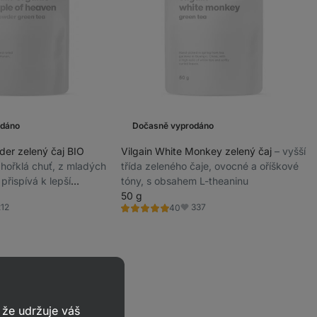
odáno
Dočasně vyprodáno
der zelený čaj BIO
Vilgain White Monkey zelený čaj
⁠–⁠ vyšší
nahořklá chuť, z mladých
třída zeleného čaje, ovocné a oříškové
 přispívá k lepší
tóny, s obsahem L-theaninu
ladě
50 g
212
337
40
Hodnocení
íbené
Oblíbené
5.0/5,
40
recenzí
že udržuje váš