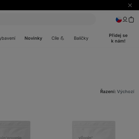
Skrýt
upozo
t
Otevřít
menu
Přidej se
ybavení
Novinky
Cíle 💪
Balíčky
k nám!
Řazení
:
Výchozí