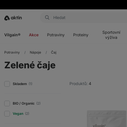
Aktin
Otevřít
Otevřít
Otevřít
Otevřít
menu
menu
menu
menu
Sportovní
Vilgain®
Akce
Potraviny
Proteiny
výživa
Potraviny
Nápoje
Čaj
Zelené čaje
Produktů:
4
Skladem
(1)
BIO / Organic
(2)
Vegan
(2)