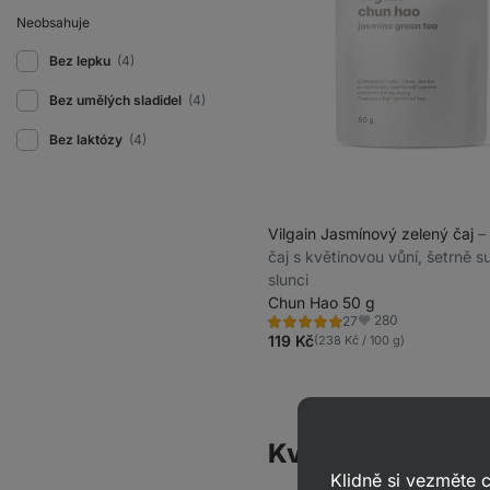
Neobsahuje
Bez lepku
(4)
Bez umělých sladidel
(4)
Bez laktózy
(4)
Vilgain Jasmínový zelený čaj
⁠
čaj s květinovou vůní, šetrně 
slunci
Chun Hao 50 g
280
27
Hodnocení
Oblíbené
5.0/5,
119 Kč
(238 Kč / 100 g)
27
recenzí
Kvalitní zelené č
Klidně si vezměte