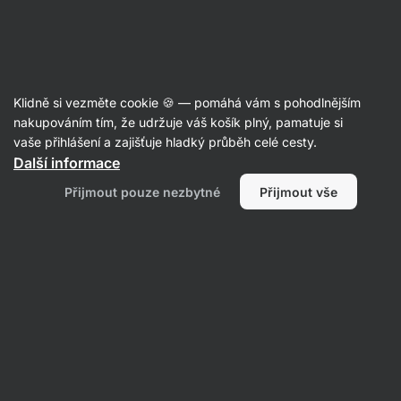
Aktin
Beauty Doplňky
Klidně si vezměte cookie 🍪 — pomáhá vám s pohodlnějším
nakupováním tím, že udržuje váš košík plný, pamatuje si
vaše přihlášení a zajišťuje hladký průběh celé cesty.
Další informace
Přijmout pouze nezbytné
Přijmout vše