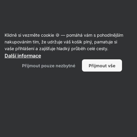
Aktin
Potraviny
Klidně si vezměte cookie 🍪 — pomáhá vám s pohodlnějším
Vaření a pečení
nakupováním tím, že udržuje váš košík plný, pamatuje si
vaše přihlášení a zajišťuje hladký průběh celé cesty.
Další informace
Přijmout pouze nezbytné
Přijmout vše
Kvásky, kypřicí
prášky a droždí
Směsi na
Proteiny na
Mouky
vaření a pečení
vaření
Filtrovat
1