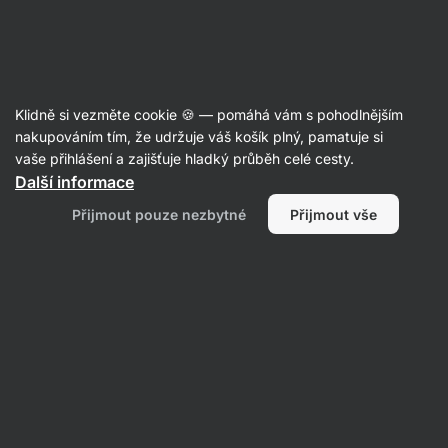
Aktin
Kosmetika
Klidně si vezměte cookie 🍪 — pomáhá vám s pohodlnějším
Tělová kosmetika
nakupováním tím, že udržuje váš košík plný, pamatuje si
vaše přihlášení a zajišťuje hladký průběh celé cesty.
Další informace
Přijmout pouze nezbytné
Přijmout vše
Péče o ruce
Mýdla a
sprchové gely
Tělové oleje a
Deodoranty
krémy
Filtrovat
1