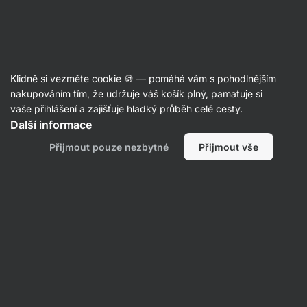
Aktin
Zdravé a fit recepty
Klidně si vezměte cookie 🍪 — pomáhá vám s pohodlnějším
nakupováním tím, že udržuje váš košík plný, pamatuje si
Filtrovat
Řazení
:
Nejnovější
vaše přihlášení a zajišťuje hladký průběh celé cesty.
Další informace
Šťavnaté
Přijmout pouze nezbytné
Přijmout vše
kuřecí
špízy
na
grilu