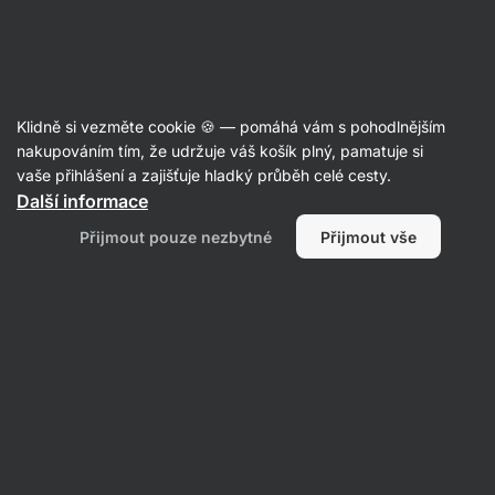
Aktin
Recepty
Klidně si vezměte cookie 🍪 — pomáhá vám s pohodlnějším
Jablečný dezert do skleničky à la
nakupováním tím, že udržuje váš košík plný, pamatuje si
vaše přihlášení a zajišťuje hladký průběh celé cesty.
zdravý štrúdl bez těsta
Další informace
Aktin redakce
Přijmout pouze nezbytné
Přijmout vše
15 min.
Sdílet
Komentáře
28
528