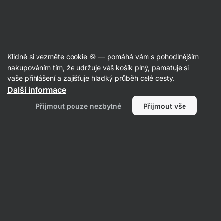
Aktin
Dezerty do skleničky 🫙
Klidně si vezměte cookie 🍪 — pomáhá vám s pohodlnějším
nakupováním tím, že udržuje váš košík plný, pamatuje si
Filtrovat
Řazení
:
Nejnovější
1
vaše přihlášení a zajišťuje hladký průběh celé cesty.
Další informace
Čokoládový
Přijmout pouze nezbytné
Přijmout vše
pohár
s
křupavou
posypkou