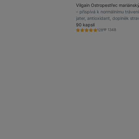
Vilgain Ostropestřec mariánsk
⁠–⁠ přispívá k normálnímu tráven
jater, antioxidant, doplněk stra
90 kapslí
1348
128
Hodnocení
Oblíbené
4.8/5,
128
recenzí