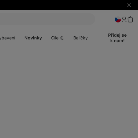
Skrýt
upozo
t
Otevřít
menu
Přidej se
ybavení
Novinky
Cíle 💪
Balíčky
k nám!