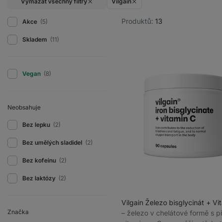
Vymazat všechny filtry
Vilgain
Produktů:
13
Akce
(5)
Skladem
(11)
Vegan
(8)
Neobsahuje
Bez lepku
(2)
Bez umělých sladidel
(2)
Bez kofeinu
(2)
Bez laktózy
(2)
Vilgain Železo bisglycinát + Vi
Značka
⁠–⁠ železo v chelátové formě s 