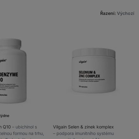
Řazení
:
Výchozí
týdne
ym Q10
⁠–⁠ ubichinol s
Vilgain Selen & zinek komplex
telnou formou na trhu,
⁠–⁠ podpora imunitního systému