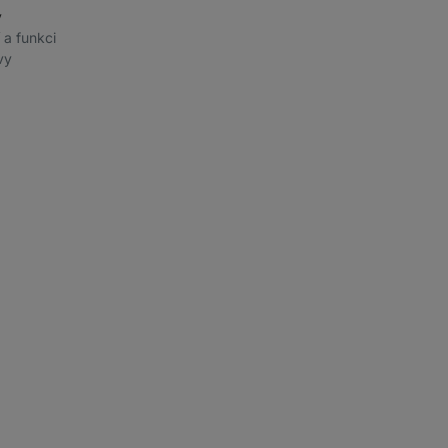
ý
í a funkci
vy