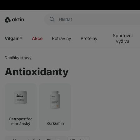
Aktin
Otevřít
Otevřít
Otevřít
Otevřít
menu
menu
menu
menu
Sportovní
Vilgain®
Akce
Potraviny
Proteiny
výživa
Doplňky stravy
Antioxidanty
Ostropestřec
Kurkumin
mariánský