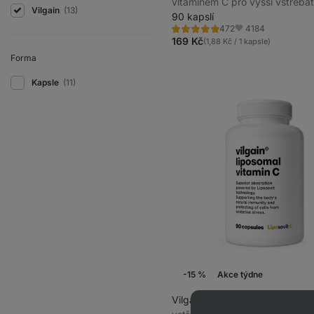
vitaminem C pro vyšší vstřebat
Vilgain
(13)
doplněk stravy
90 kapslí
4184
472
Hodnocení
Oblíbené
4.9/5,
169 Kč
(1,88 Kč / 1 kapsle)
472
recenzí
Forma
Kapsle
(11)
-15 %
Akce týdne
Vilgain Lipozomální vitamin C
⁠