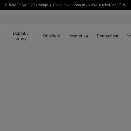
SUMMER SALE pokračuje ☀️ Objev nové produkty v akci a ušetři až 30 %
Otevřít
Otevřít
Otevřít
Otevřít
Otevří
menu
menu
menu
menu
menu
Doplňky
Oblečení
Kosmetika
Domácnost
V
stravy