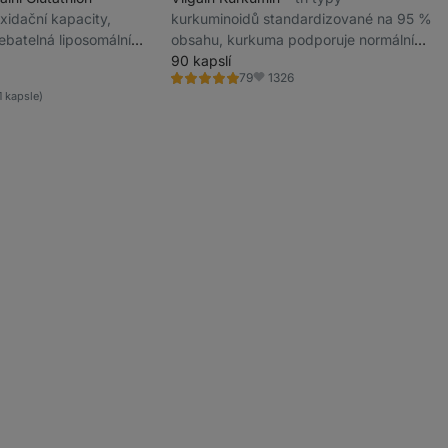
oxidační kapacity,
kurkuminoidů standardizované na 95 %
ebatelná liposomální
obsahu, kurkuma podporuje normální
pro sportovce
činnost jater, doplněk stravy
90 kapslí
1326
79
Hodnocení
bené
Oblíbené
4.9/5,
1 kapsle)
79
recenzí