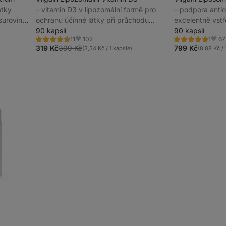
átky
⁠–⁠ vitamin D3 v lipozomální formě pro
⁠–⁠ podpora anti
surovina
ochranu účinné látky při průchodu
excelentně vstř
u,
trávicím traktem, ve veganských
90 kapslí
forma, vhodné 
90 kapslí
102
67
11
1
kapslích
Hodnocení
Hodnocení
Oblíbené
Oblí
4.8/5,
5.0/5,
319 Kč
399 Kč
799 Kč
(3,54 Kč / 1 kapsle)
(8,88 Kč / 
11
1
recenzí
recenze