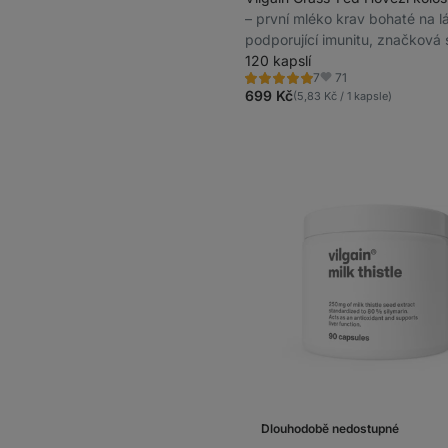
⁠–⁠ první mléko krav bohaté na l
podporující imunitu, značková 
s 30% obsahem imunoglobulin
120 kapslí
71
7
doplněk stravy
Hodnocení
Oblíbené
5.0/5,
699 Kč
(5,83 Kč / 1 kapsle)
7
recenzí
Dlouhodobě nedostupné