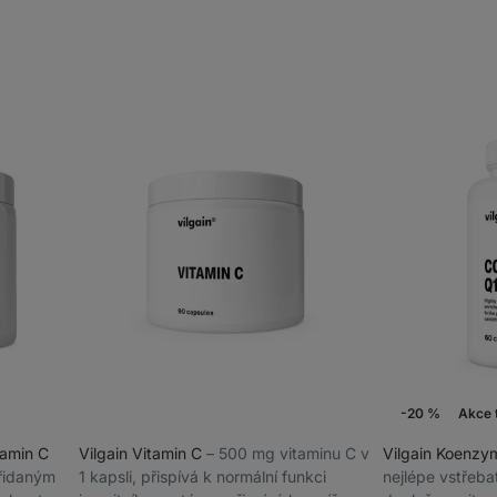
-20 %
Akce 
tamin C
Vilgain Vitamin C
⁠–⁠ 500 mg vitaminu C v
Vilgain Koenz
přidaným
1 kapsli, přispívá k normální funkci
nejlépe vstřeba