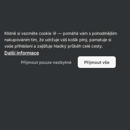
Aktin
Balíčky
Klidně si vezměte cookie 🍪 — pomáhá vám s pohodlnějším
nakupováním tím, že udržuje váš košík plný, pamatuje si
vaše přihlášení a zajišťuje hladký průběh celé cesty.
Další informace
Přijmout pouze nezbytné
Přijmout vše
Výhodné
Množstevní
balíčky
slevy
Filtrovat
Produktů:
763
Řazení
:
Výchozí