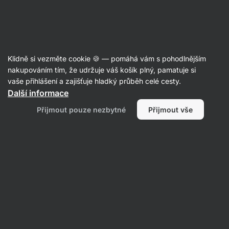
19:48:05
SUMMER SALE ⏰ Poslední šance ušetřit až 30 %
Skrýt
upozornění
Aktin
Klidně si vezměte cookie 🍪 — pomáhá vám s pohodlnějším
Avokádový olej
nakupováním tím, že udržuje váš košík plný, pamatuje si
vaše přihlášení a zajišťuje hladký průběh celé cesty.
Vilgain
Avokádový olej ve spreji
⁠–⁠ z výběrové
Další informace
odrůdy Hass z Keni, s praktickým dávkovačem
Přijmout pouze nezbytné
Přijmout vše
Přečíst 345 recenzí
Zobrazit 7 dotazů
hodnocení
1698
Zobrazit