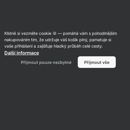
Aktin
Recepty
Klidně si vezměte cookie 🍪 — pomáhá vám s pohodlnějším
nakupováním tím, že udržuje váš košík plný, pamatuje si
Filtrovat
Řazení
:
Nejnovější
1
vaše přihlášení a zajišťuje hladký průběh celé cesty.
Další informace
Zdravé
Přijmout pouze nezbytné
Přijmout vše
kuřecí
nugetky
s
parmazánem