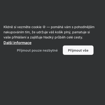
Aktin
Tyčinky
Klidně si vezměte cookie 🍪 — pomáhá vám s pohodlnějším
Energetické tyčinky
nakupováním tím, že udržuje váš košík plný, pamatuje si
vaše přihlášení a zajišťuje hladký průběh celé cesty.
Další informace
Filtrovat
Přijmout pouze nezbytné
Přijmout vše
Produktů:
19
Řazení
:
Výchozí