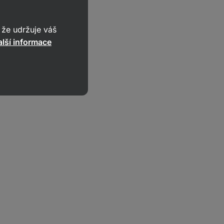
že udržuje váš
lší informace