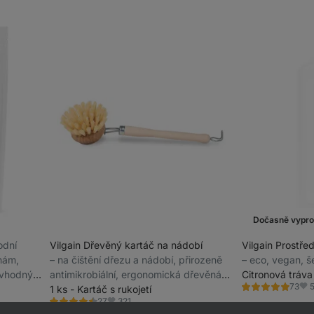
Dočasně vypr
odní
Vilgain Dřevěný kartáč na nádobí
Vilgain Prostře
nám,
⁠–⁠ na čištění dřezu a nádobí, přirozeně
⁠–⁠ eco, vegan, š
, vhodný
antimikrobiální, ergonomická dřevěná
Citronová tráva
73
rukojeť, odnímatelná hlavice
1 ks - Kartáč s rukojetí
Hodnocení
Obl
4.9/5,
321
27
Hodnocení
Oblíbené
73
4.5/5,
105 Kč