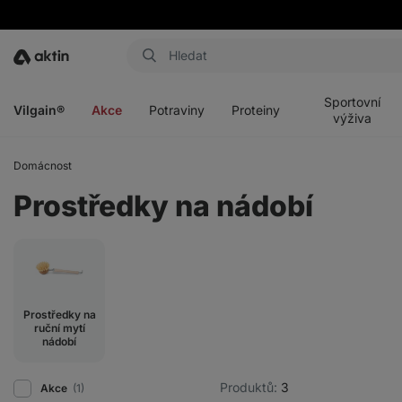
Aktin
Otevřít
Otevřít
Otevřít
Otevřít
menu
menu
menu
menu
Sportovní
Vilgain®
Akce
Potraviny
Proteiny
výživa
Domácnost
Prostředky na nádobí
Prostředky na
ruční mytí
nádobí
Produktů:
3
Akce
(1)