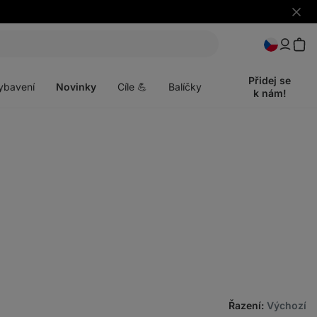
Skrýt
upozo
t
Otevřít
menu
Přidej se
ybavení
Novinky
Cíle 💪
Balíčky
k nám!
Řazení
:
Výchozí