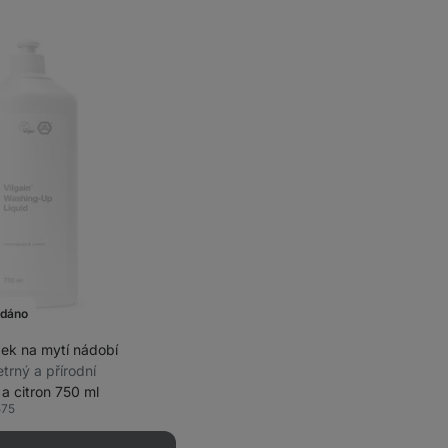
odáno
dek na mytí nádobí
etrný a přírodní
 a citron 750 ml
575
íbené