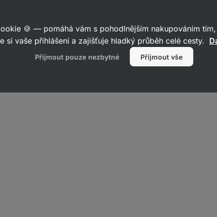
recenzí
27
recenzí
 cookie 🍪 — pomáhá vám s pohodlnějším nakupováním tím, 
e si vaše přihlášení a zajišťuje hladký průběh celé cesty.
Da
Přijmout pouze nezbytné
Přijmout vše