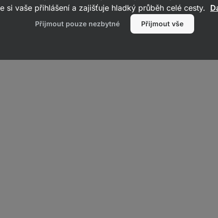
s
, představují mix dehydratovaných zelených potravin, které jsou 
e si vaše přihlášení a zajišťuje hladký průběh celé cesty.
Da
bioaktivní látky. Ve složení supergreens se lze nejčastěji vyskytuje:
Přijmout pouze nezbytné
Přijmout vše