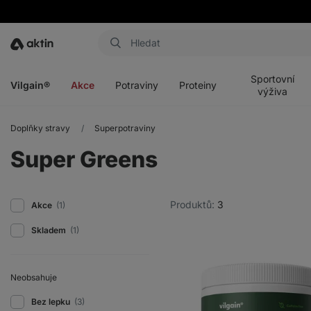
Aktin
Otevřít
Otevřít
Otevřít
Otevřít
menu
menu
menu
menu
Sportovní
Vilgain®
Akce
Potraviny
Proteiny
výživa
Doplňky stravy
Superpotraviny
Super Greens
Produktů:
3
Akce
(1)
Skladem
(1)
Neobsahuje
Bez lepku
(3)