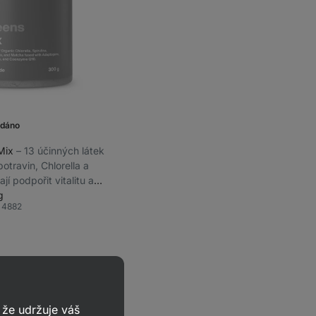
odáno
 Mix
⁠–⁠ 13 účinných látek
otravin, Chlorella a
jí podpořit vitalitu a
, doplněk stravy
g
4882
líbené
že udržuje váš