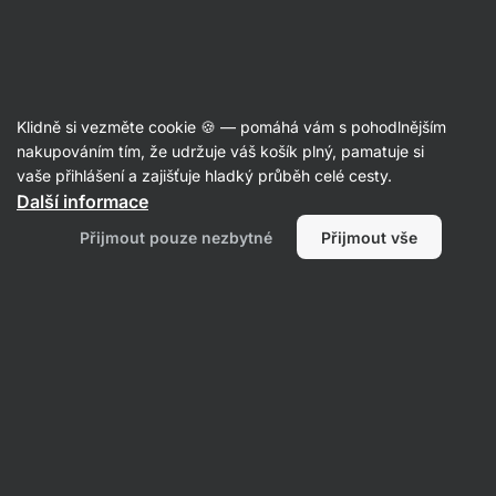
Aktin
Kreatin
Klidně si vezměte cookie 🍪 — pomáhá vám s pohodlnějším
Creapure®
nakupováním tím, že udržuje váš košík plný, pamatuje si
vaše přihlášení a zajišťuje hladký průběh celé cesty.
Další informace
Filtrovat
Přijmout pouze nezbytné
Přijmout vše
Produktů:
6
Řazení
:
Výchozí