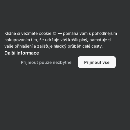
38:04:06
SUMMER SALE ⏰ Poslední šance ušetřit až 30 %
Skrýt
upozornění
Aktin
Klidně si vezměte cookie 🍪 — pomáhá vám s pohodlnějším
Creapure®
nakupováním tím, že udržuje váš košík plný, pamatuje si
vaše přihlášení a zajišťuje hladký průběh celé cesty.
Vilgain
Kreatin Creapure®
⁠–⁠ s německou
Další informace
ochrannou známkou, zvyšuje fyzickou
Přijmout pouze nezbytné
Přijmout vše
výkonnost při po sobě jdoucích krátkodobých
intervalech, doplněk stravy
Přečíst 227 recenzí
Zobrazit 68 dotazů
hodnocení
990