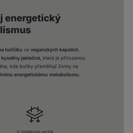
j energetický
lismus
ma hořčíku
ve
veganských kapslích
.
 kyseliny jablečné,
která je přirozenou
áha, kde buňky přeměňují živiny na
álnímu energetickému
metabolismu.
V chelátové vazbě