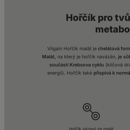
Hořčík pro tvů
metabo
Vilgain Hořčík malát je
chelátová for
Malát,
na který je hořčík navázán,
je
sůl
součástí Krebsova cyklu
(klíčová dr
energii). Hořčík také
přispívá k norm
Hořčík vázaný na malát