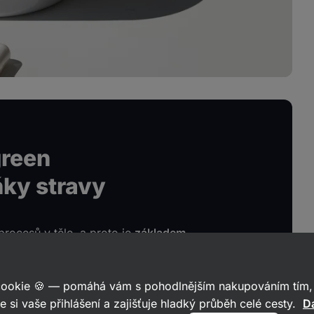
green
ňky stravy
procesů v těle, a proto je
základem
v běžném životě
. Jeho účinky ovlivňují
ch pocítíš také během výkonu.
 cookie 🍪 — pomáhá vám s pohodlnějším nakupováním tím, 
e si vaše přihlášení a zajišťuje hladký průběh celé cesty.
Da