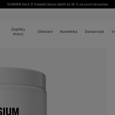
SUMMER SALE ⏰ Poslední šance ušetřit až 30 % na svých favourites
Otevřít
Otevřít
Otevřít
Otevřít
Otevří
menu
menu
menu
menu
menu
Doplňky
Oblečení
Kosmetika
Domácnost
V
stravy