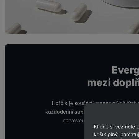
Ever
mezi dopl
Hořčík je součástí mnoha důležitých 
každodenní suplementace
ve
sportu
i
nervovou soustavu a mnoho z ni
Klidně si vezměte
košík plný, pamatuj