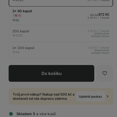
4499
3× 90 kapslí
672 Kč
747 Kč
-10 %
2,49 Kč / 1 kapsle
86
200 kapslí
2,45 Kč / 1 kapsle
Očekáváme
2216
každým dnem
3× 200 kapslí
2,20 Kč / 1 kapsle
Očekáváme
44
každým dnem
Do košíku
Oblíb
Tvůj první nákup? Nakup nad 500 kč a
Uplatnit poukaz
dostaneš od nás dopravu zdarma.
Skladem 5
a více kusů