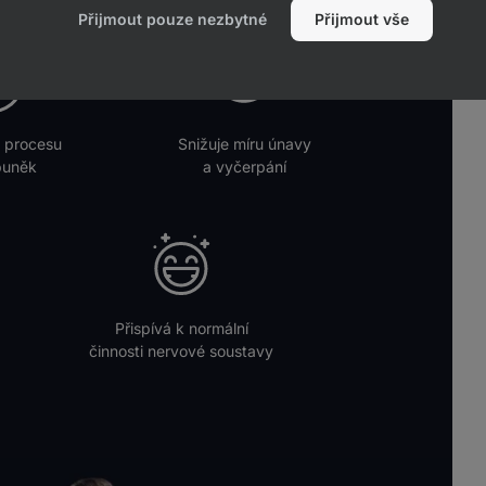
Přijmout pouze nezbytné
Přijmout vše
a procesu
Snižuje míru únavy
buněk
a vyčerpání
Přispívá k normální
činnosti nervové soustavy