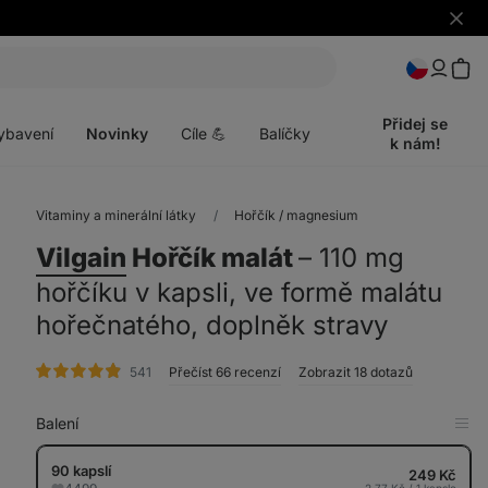
Skrýt
upozo
t
Otevřít
menu
Přidej se
ybavení
Novinky
Cíle 💪
Balíčky
k nám!
Vitaminy a minerální látky
Hořčík / magnesium
Vilgain
Hořčík malát
⁠–⁠ 110 mg
hořčíku v kapsli, ve formě malátu
hořečnatého, doplněk stravy
hodnocení
541
Přečíst 66 recenzí
Zobrazit 18 dotazů
Balení
Zob
v
tab
90 kapslí
249 Kč
2,77 Kč / 1 kapsle