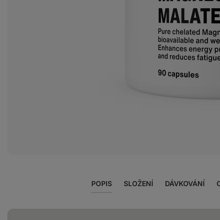
Zobrazit
fotku
3
v
galerii
POPIS
SLOŽENÍ
DÁVKOVÁNÍ