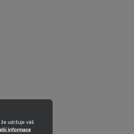
že udržuje váš
lší informace