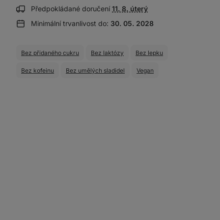
Zobrazit
Předpokládané doručení
11. 8. úterý
informace
Minimální trvanlivost do:
30. 05. 2028
o
doručení:
Bez přidaného cukru
Bez laktózy
Bez lepku
Bez kofeinu
Bez umělých sladidel
Vegan