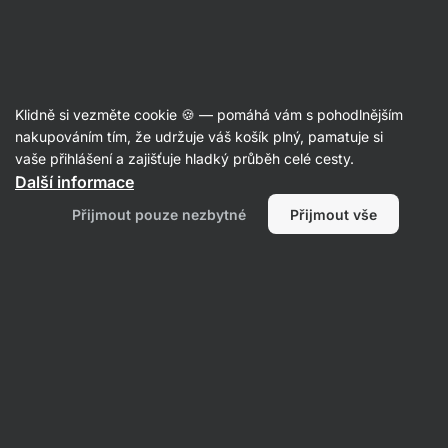
Aktin
Dárky
Klidně si vezměte cookie 🍪 — pomáhá vám s pohodlnějším
nakupováním tím, že udržuje váš košík plný, pamatuje si
vaše přihlášení a zajišťuje hladký průběh celé cesty.
Další informace
Přijmout pouze nezbytné
Přijmout vše
D
Dárky pro ženy
Dárky pro muže
Dárky pro
rodinu
Dárky pro děti
Filtrovat
1