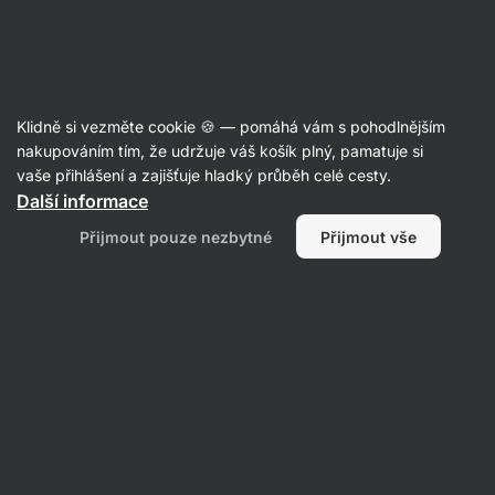
SUMMER SALE ☀️ Objev nové produkty v akci a ušetři až 30 %
Skrýt
upozornění
Aktin
Klidně si vezměte cookie 🍪 — pomáhá vám s pohodlnějším
Syrovátkové izoláty
nakupováním tím, že udržuje váš košík plný, pamatuje si
vaše přihlášení a zajišťuje hladký průběh celé cesty.
Vilgain
Clear Whey Isolate
⁠–⁠ se svěží ovocnou
Další informace
chutí, slazen stévií, s více než 84 % bílkovin
Přijmout pouze nezbytné
Přijmout vše
Přečíst 748 recenzí
Zobrazit 89 dotazů
hodnocení
1870
Zobrazit