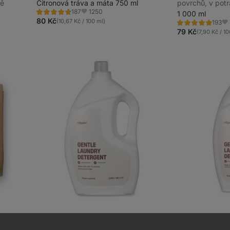
tě
Citronová tráva a máta 750 ml
povrchů, v potr
1250
187
1 000 ml
Hodnocení
Oblíbené
4.7/5,
80 Kč
(10,67 Kč / 100 ml)
193
Hodnocení
Ob
187
4.9/5,
79 Kč
(7,90 Kč / 10
recenzí
193
recenzí
obnovuje
Vilgain Šetrný prací gel
⁠–⁠ čistí a
Vilgain Šetrný 