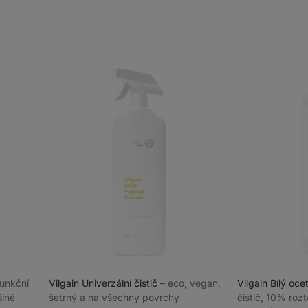
ifunkční
Vilgain Univerzální čistič
⁠–⁠ eco, vegan,
Vilgain Bílý oce
šině
šetrný a na všechny povrchy
čistič, 10% rozt