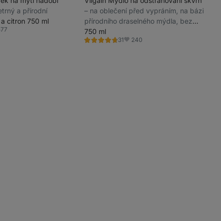
dek na mytí nádobí
Vilgain Mýdlo na odstraňování skvrn
etrný a přírodní
⁠–⁠ na oblečení před vypráním, na bázi
 a citron 750 ml
přírodního draselného mýdla, bez
577
parfemace a alergenů, šetrný k
750 ml
íbené
240
31
pokožce i přírodě
Hodnocení
Oblíbené
4.8/5,
31
recenzí