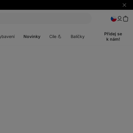
Skrýt
upozo
t
Otevřít
menu
Přidej se
ybavení
Novinky
Cíle 💪
Balíčky
k nám!