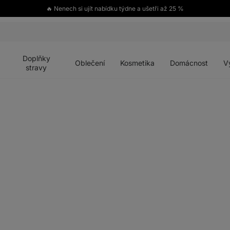
🔥 Nenech si ujít nabídku týdne a ušetři až 25 %
Otevřít
Otevřít
Otevřít
Otevřít
Otevří
menu
menu
menu
menu
menu
Doplňky
Oblečení
Kosmetika
Domácnost
V
stravy