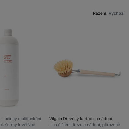
Řazení
:
Výchozí
t
⁠–⁠ účinný multifunkční
Vilgain Dřevěný kartáč na nádobí
ok šetrný k většině
⁠–⁠ na čištění dřezu a nádobí, přirozeně