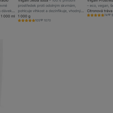
prádlo
Vilgain Jedlá soda
⁠–⁠ 100% přírodní
Vilgain Prostře
revné
prostředek proti odolným skvrnám,
⁠–⁠ eco, vegan, š
h dávek,
pohlcuje vlhkost a dezinfikuje, vhodný
Citronová tráva
74
 1 000 ml
také na pečení a vaření
1 000 g
Hodnocení
Obl
4.9/5,
1070
105
Hodnocení
Oblíbené
74
5.0/5,
recenzí
105
recenzí