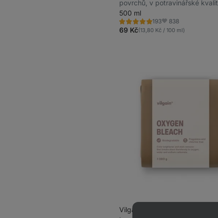
povrchů, v potravinářské kvali
500 ml
838
193
Hodnocení
Oblíbené
4.9/5,
69 Kč
(13,80 Kč / 100 ml)
193
recenzí
Vilgain Perkarbonát sodný
⁠–⁠ 