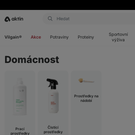
Aktin
Otevřít
Otevřít
Otevřít
Otevřít
menu
menu
menu
menu
Sportovní
Vilgain®
Akce
Potraviny
Proteiny
výživa
Domácnost
Prostředky na
nádobí
Čistící
Prací
prostředky
prostředky