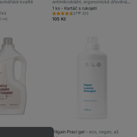
avinářské kvalitě
antimikrobiální, ergonomická dřevěná
rukojeť, odnímatelná hlavice
1 ks - Kartáč s rukojetí
743
323
27
Hodnocení
líbené
Oblíbené
4.5/5,
105 Kč
0 ml)
27
recenzí
prací gel
⁠–⁠ čistí a
Vilgain Prací gel
⁠–⁠ eco, vegan, až