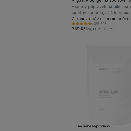
Vilgain Prací gel na sportovní 
⁠–⁠ šetrný přípravek na bílé i ba
sportovní prádlo, až 25 pracíc
eco, vegan
Citronová tráva s pomerančem
693
43
Hodnocení
Oblíbené
4.9/5,
249 Kč
(24,90 Kč / 100 ml)
43
recenzí
Dočasně vyprodáno