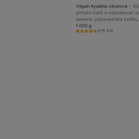
Vilgain Kyselina citronová
⁠–⁠ 1
přírodní čistič a odstraňovač v
kamene, potravinářská kvalita,
nezatěžuje přírodu
1 000 g
438
37
Hodnocení
Oblíbené
5.0/5,
37
recenzí