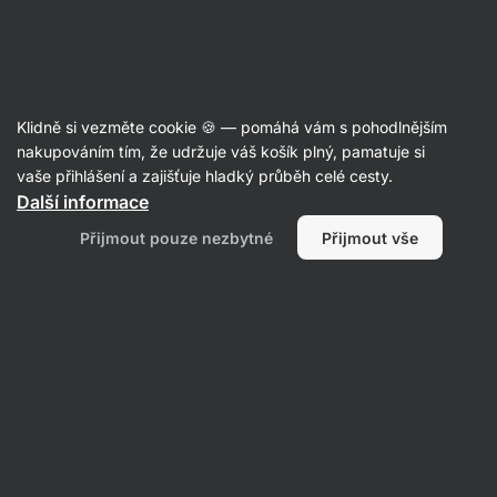
Aktin
Konzervované potraviny
Klidně si vezměte cookie 🍪 — pomáhá vám s pohodlnějším
Mléko a smetany
nakupováním tím, že udržuje váš košík plný, pamatuje si
vaše přihlášení a zajišťuje hladký průběh celé cesty.
Další informace
Přijmout pouze nezbytné
Přijmout vše
Kokosové
mléko
Filtrovat
Produktů:
4
Řazení
:
Výchozí