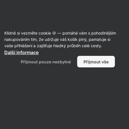
23:49:59
SUMMER SALE ⏰ Poslední šance ušetřit až 30 %
Skrýt
upozornění
Aktin
Klidně si vezměte cookie 🍪 — pomáhá vám s pohodlnějším
Vaření a pečení
nakupováním tím, že udržuje váš košík plný, pamatuje si
vaše přihlášení a zajišťuje hladký průběh celé cesty.
Vilgain
Protein Crispies
⁠–⁠ super křupavé
Další informace
proteinové kuličky s plnohodnotnými
Přijmout pouze nezbytné
Přijmout vše
bílkovinami, skvělé k cereáliím, do kaší a jogurtů
Přečíst 218 recenzí
Zobrazit 18 dotazů
hodnocení
883