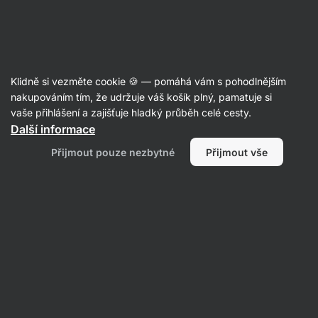
SUMMER SALE ⏰ Poslední šance ušetřit až 30 %
Skrýt
upozornění
Aktin
Klidně si vezměte cookie 🍪 — pomáhá vám s pohodlnějším
Sušenky a cookies
nakupováním tím, že udržuje váš košík plný, pamatuje si
vaše přihlášení a zajišťuje hladký průběh celé cesty.
Vilgain
Plant Protein Energy Balls BIO
⁠–⁠ měkký
Další informace
snack plněný tekutou náplní, posypaný ořechy,
Přijmout pouze nezbytné
Přijmout vše
prémiové BIO složení, kombinace rýžového
a hrachového proteinu
Přečíst 70 recenzí
hodnocení
298