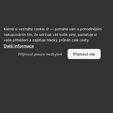
Aktin
Recepty
Klidně si vezměte cookie 🍪 — pomáhá vám s pohodlnějším
Quinoa s pečenou zeleninou a
nakupováním tím, že udržuje váš košík plný, pamatuje si
vaše přihlášení a zajišťuje hladký průběh celé cesty.
kuřetem
Další informace
Karolína Kramářová
Přijmout pouze nezbytné
Přijmout vše
50 min.
Sdílet
Komentáře
81
1245