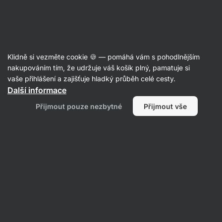
Aktin
Recepty
Klidně si vezměte cookie 🍪 — pomáhá vám s pohodlnějším
Vepřová panenka na česneku
nakupováním tím, že udržuje váš košík plný, pamatuje si
vaše přihlášení a zajišťuje hladký průběh celé cesty.
Šárka Chynová
Další informace
30 min.
Sdílet
Komentáře
1
10
160
Přijmout pouze nezbytné
Přijmout vše