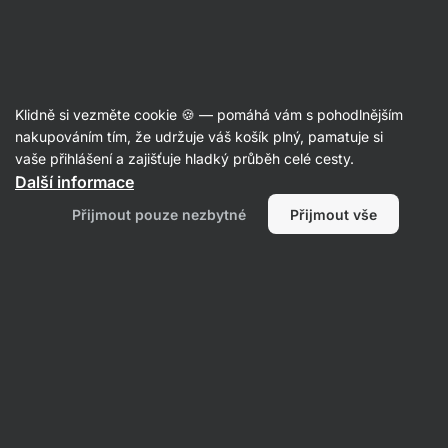
Aktin
Recepty
Klidně si vezměte cookie 🍪 — pomáhá vám s pohodlnějším
Květákové karbanátky s ovesnými
nakupováním tím, že udržuje váš košík plný, pamatuje si
vaše přihlášení a zajišťuje hladký průběh celé cesty.
vločkami v troubě
Další informace
Aktin redakce
Přijmout pouze nezbytné
Přijmout vše
40 min.
Sdílet
Komentáře
1
6
162