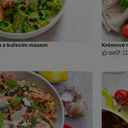
m a kuřecím masem
Krémové r
120
ílet
kaz
Minestrone:
rychlá
italská
polévka