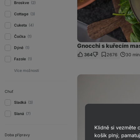
Broskve
(2)
Cottage
(3)
Cuketa
(4)
Čočka
(1)
Gnocchi s kuřecím m
Dýně
(1)
364
2676
30 min
Fazole
(1)
Veganské
lasagne
s
čočkou
Chuť
Sladká
(3)
Slaná
(7)
Klidně si vezměte
košík plný, pamatuj
Doba přípravy