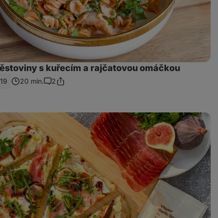
těstoviny s kuřecím a rajčatovou omáčkou
19
20 min.
2
Sdílet
Komentáře
odkaz