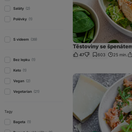
Saláty
(2)
Polévky
(1)
S videem
(39)
Těstoviny se špenáte
47
603
25 min.
Sd
Bez lepku
(1)
od
Keto
(1)
Čočkové
těstoviny
Vegan
(2)
s
rajčaty
Vegetarian
(21)
a
ricottou
Tagy
Bageta
(1)