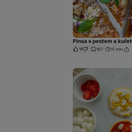
Pinsa s pestem a kuře
11
167
15 min.
Sdíl
odk
Mini
pizzy