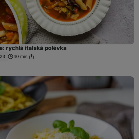
: rychlá italská polévka
23
40 min.
Sdílet
odkaz