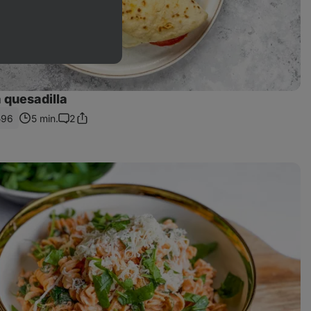
 quesadilla
596
5 min.
2
Sdílet
Komentáře
odkaz