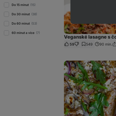
Do 15 minut
(15)
Do 30 minut
(38)
Do 60 minut
(53)
60 minut a více
(7)
Veganské lasagne s č
59
549
90 min.
Sd
o
Pinsa
s
pestem
a
kuřetem