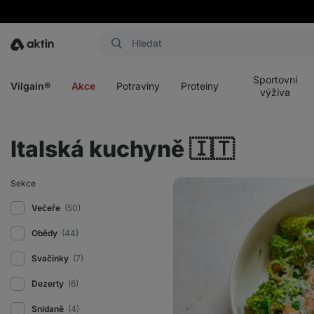
Aktin
Otevřít
Otevřít
Otevřít
Otevřít
menu
menu
menu
menu
Sportovní
Vilgain®
Akce
Potraviny
Proteiny
výživa
Italská kuchyně 🇮🇹
Těstoviny
Sekce
se
špenátem
Večeře
(50)
a
kuřecím
Obědy
(44)
masem
Svačinky
(7)
Dezerty
(6)
Snídaně
(4)