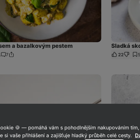
asem a bazalkovým pestem
Sladká sk
.
7
22
Sdílet
Komentáře
odkaz
Snídaňová
quesadilla
 cookie 🍪 — pomáhá vám s pohodlnějším nakupováním tím, 
e si vaše přihlášení a zajišťuje hladký průběh celé cesty.
Da