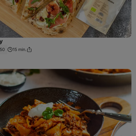
ky
150
15 min.
Sdílet
odkaz