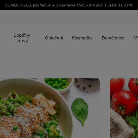
SUMMER SALE pokračuje ☀️ Objev nové produkty v akci a ušetři až 30 %
Otevřít
Otevřít
Otevřít
Otevřít
Otevří
menu
menu
menu
menu
menu
Doplňky
Oblečení
Kosmetika
Domácnost
V
stravy
Krémové
rajčatové
rizoto
z
jedné
pánve