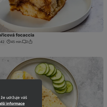
ořicová focaccia
542
45 min.
2
Sdílet
Komentáře
odkaz
že udržuje váš
lší informace