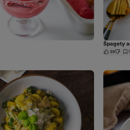
Špagety ag
39
let
kaz
Sladká
skořicová
focaccia