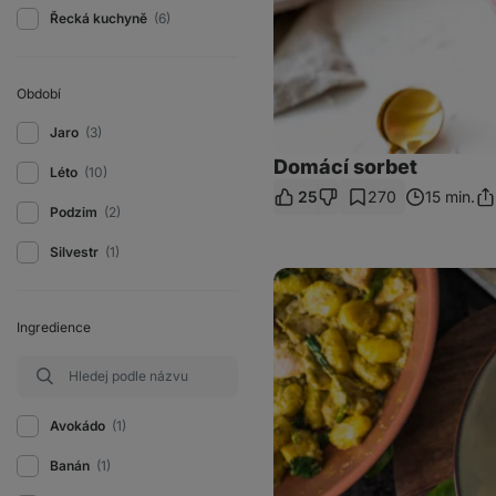
Řecká kuchyně
(6)
Období
Jaro
(3)
Domácí sorbet
Léto
(10)
25
270
15 min.
Sdí
Podzim
(2)
od
Silvestr
(1)
Gnocchi
s
kuřecím
masem
Ingredience
a
bazalkovým
pestem
Avokádo
(1)
Banán
(1)