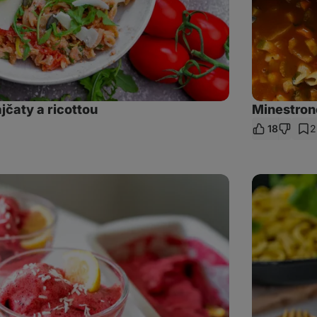
jčaty a ricottou
Minestrone
18
2
let
kaz
Špagety
aglio
olio
e
peperoncino