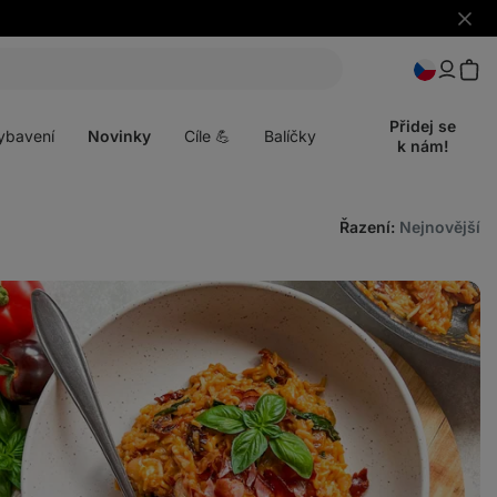
Skrýt
upozo
t
Otevřít
menu
Přidej se
ybavení
Novinky
Cíle 💪
Balíčky
k nám!
Řazení
:
Nejnovější