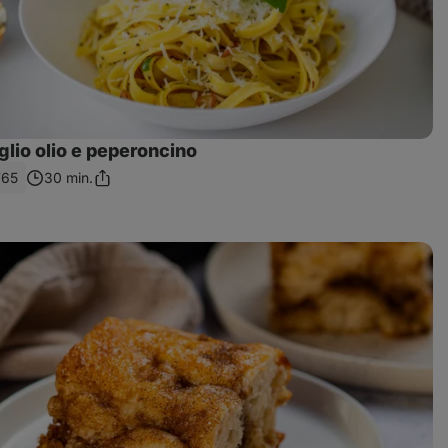
lio olio e peperoncino
765
30 min.
Sdílet
odkaz