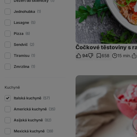
Dezert do skleničky
(1)
Jednohubka
(1)
Lasagne
(5)
Pizza
(6)
Sendvič
(2)
Čočkové těstoviny s ra
94
658
15 min.
Tiramisu
(1)
Sdí
od
Zmrzlina
(1)
Domácí
sorbet
Kuchyně
Italská kuchyně
(57)
Americká kuchyně
(35)
Asijská kuchyně
(82)
Mexická kuchyně
(39)