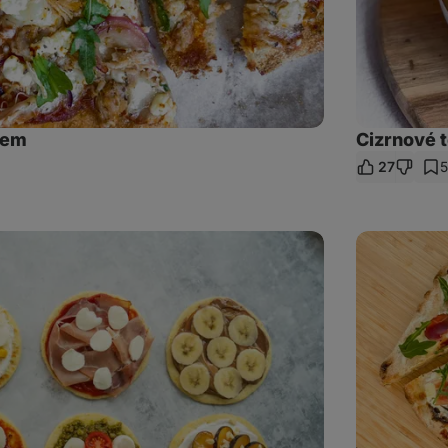
tem
Cizrnové 
27
5
et
az
Pinsa
s
fíky