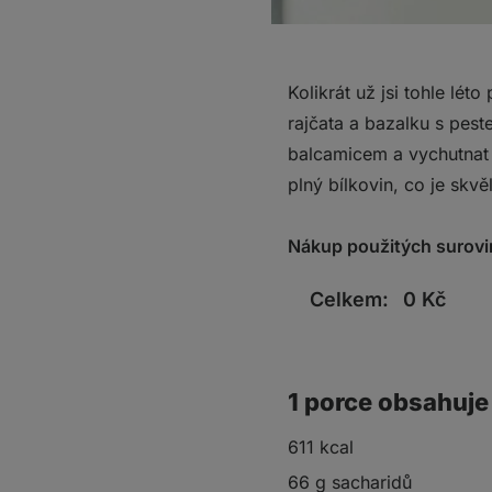
Kolikrát už jsi tohle lé
rajčata a bazalku s pes
balcamicem a vychutnat 
plný bílkovin, co je skv
Nákup použitých surovi
Celkem:
0
Kč
1 porce obsahuje
611 kcal
66 g sacharidů