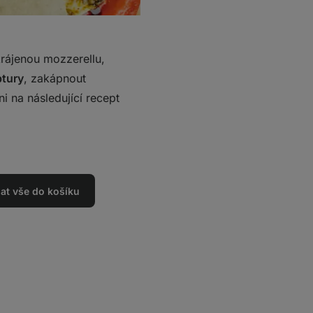
krájenou mozzerellu,
ptury
, zakápnout
i na následující recept
dat vše do košíku