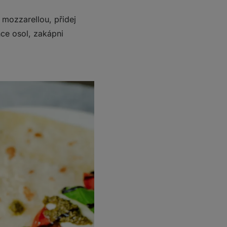
 mozzarellou, přidej
hce osol, zakápni