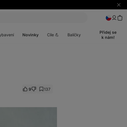
Skrýt
upozo
t
Otevřít
menu
Přidej se
ybavení
Novinky
Cíle 💪
Balíčky
k nám!
9
137