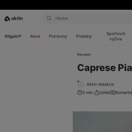
Aktin
Otevřít
Otevřít
Otevřít
Otevřít
menu
menu
menu
menu
Sportovní
Vilgain®
Akce
Potraviny
Proteiny
výživa
Recepty
Caprese Pi
Aktin redakce
5 min.
Sdílet
Komentá