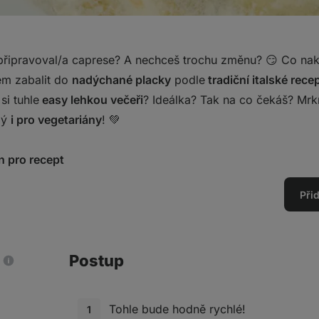
to připravoval/a caprese? A nechceš trochu změnu? 😏 Co na
tem zabalit do
nadýchané placky
podle
tradiční italské rece
si tuhle
easy lehkou večeři
? Ideálka? Tak na co čekáš? Mrkn
ělý
i pro vegetariány
! 💚
n pro recept
Při
Postup
Tohle bude hodně rychlé!