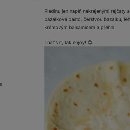
Piadinu jen naplň nakrájenými rajčaty a
bazalkové pesto, čerstvou bazalku, le
krémovým balsamicem a přehni.
That's it, tak enjoy! 😋
ta