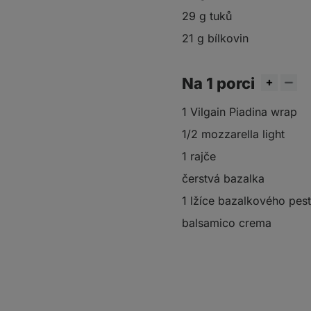
29 g tuků
21 g bílkovin
Na 1 porci
1 Vilgain Piadina wrap
1/2 mozzarella light
1 rajče
čerstvá bazalka
1 lžíce bazalkového pes
balsamico crema