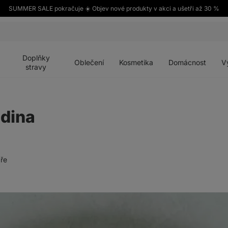
SUMMER SALE pokračuje ☀️ Objev nové produkty v akci a ušetři až 30 %
Otevřít
Otevřít
Otevřít
Otevřít
Otevří
menu
menu
menu
menu
menu
Doplňky
Oblečení
Kosmetika
Domácnost
V
stravy
adina
ře